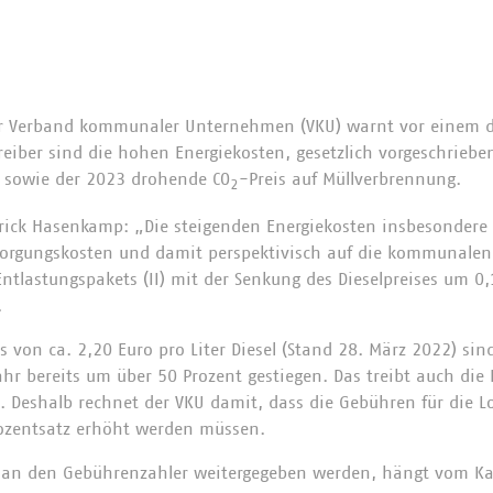
 Verband kommunaler Unternehmen (VKU) warnt vor einem d
reiber sind die hohen Energiekosten, gesetzlich vorgeschriebe
e sowie der 2023 drohende CO
-Preis auf Müllverbrennung.
2
rick Hasenkamp: „Die steigenden Energiekosten insbesondere 
sorgungskosten und damit perspektivisch auf die kommunalen
Entlastungspakets (II) mit der Senkung des Dieselpreises um 0,
.
s von ca. 2,20 Euro pro Liter Diesel (Stand 28. März 2022) sind
hr bereits um über 50 Prozent gestiegen. Das treibt auch die 
. Deshalb rechnet der VKU damit, dass die Gebühren für die L
Prozentsatz erhöht werden müssen.
n den Gebührenzahler weitergegeben werden, hängt vom Kal