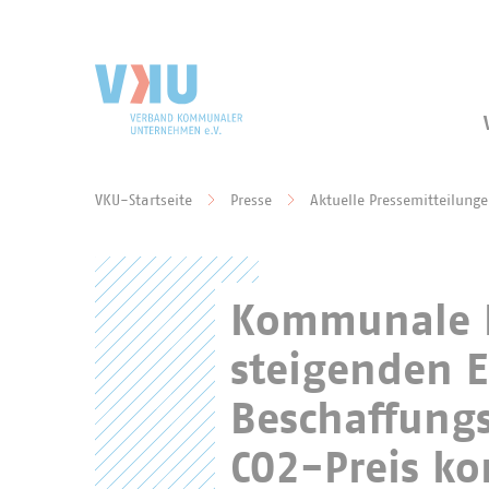
Zum Hauptinhalt springen
Zur Suche springen
VKU-Startseite
Presse
Aktuelle Pressemitteilung
Sie befinden sich hier:
Kommunale E
steigenden 
Beschaffungs
CO2-Preis 