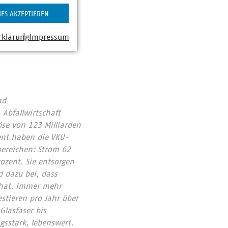
2
IES AKZEPTIEREN
rklärung
Impressum
nd
Abfallwirtschaft
se von 123 Milliarden
ent haben die VKU-
bereichen: Strom 62
ozent. Sie entsorgen
 dazu bei, dass
 hat. Immer mehr
tieren pro Jahr über
lasfaser bis
gsstark, lebenswert.