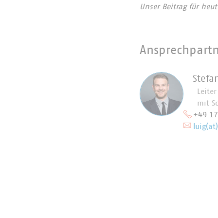
Unser Beitrag für heu
Ansprechpart
Stefa
Leite
mit S
+49 1
luig(at