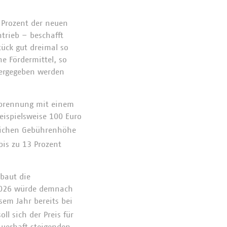
n Prozent der neuen
trieb – beschafft
ück gut dreimal so
e Fördermittel, so
tergegeben werden
rbrennung mit einem
eispielsweise 100 Euro
lichen Gebührenhöhe
is zu 13 Prozent
baut die
s 2026 würde demnach
esem Jahr bereits bei
l sich der Preis für
auerhaft steigenden