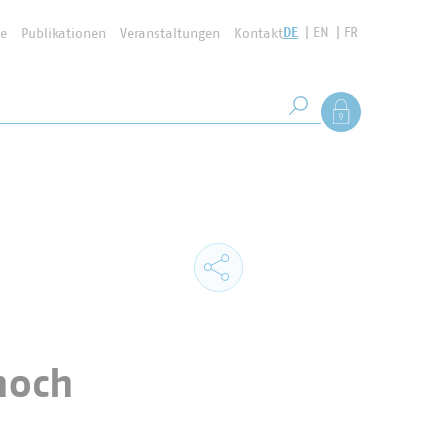
DE
EN
FR
se
Publikationen
Veranstaltungen
Kontakt
Suchbegriff
Als Mitglied anmel
Suche starten
noch