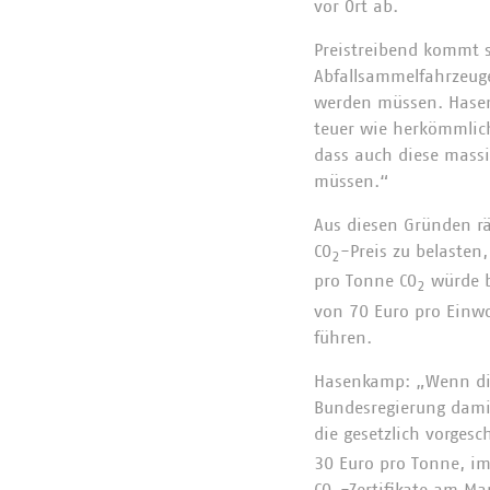
vor Ort ab.
Preistreibend kommt s
Abfallsammelfahrzeuge
werden müssen. Hasenk
teuer wie herkömmlich
dass auch diese mass
müssen.“
Aus diesen Gründen r
CO
-Preis zu belasten,
2
pro Tonne CO
würde b
2
von 70 Euro pro Einw
führen.
Hasenkamp: „Wenn die
Bundesregierung damit
die gesetzlich vorgesc
30 Euro pro Tonne, im 
CO
-Zertifikate am Ma