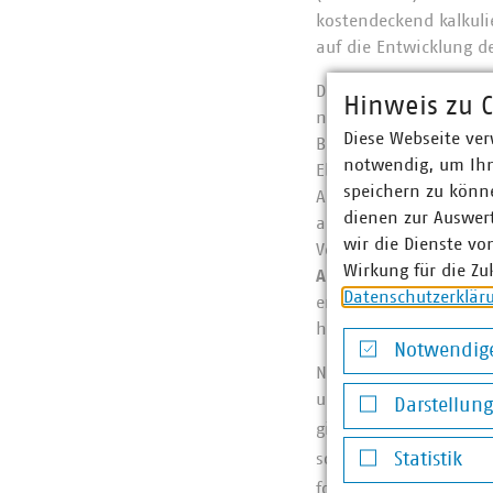
kostendeckend kalkul
auf die Entwicklung d
Dem Effekt aus der gl
Hinweis zu C
nicht entziehen. Dies 
Diese Webseite ver
Bereich der Abfallsam
notwendig, um Ihn
Ebenfalls zu einer be
speichern zu könne
Abfallwirtschaftsunte
dienen zur Auswer
alternativen Antriebe
wir die Dienste vo
Vergabekriterien der
„
Wirkung für die Zu
Antrieben und dazuge
Datenschutzerklär
erhalten. Vollelektri
höheren Preisen als h
Notwendige
Nach dem Brennstoffe
Notwendige Co
und Verkehr mit eine
Darstellun
gilt dabei eine gesetzl
Darstellung v
Statistik
soll sich der Preis für 
fortlaufend steigenden
Statistik