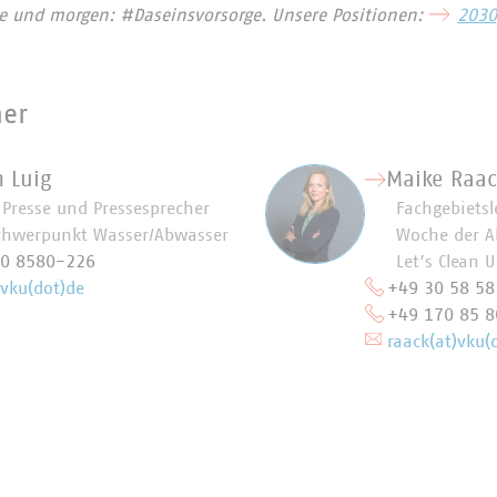
te und morgen: #Daseinsvorsorge. Unsere Positionen:
2030
ner
n Luig
Maike Raac
r Presse und Pressesprecher
Fachgebietsl
chwerpunkt Wasser/Abwasser
Woche der A
70 8580-226
Let’s Clean 
)vku(dot)de
+49 30 58 58
+49 170 85 8
raack(at)vku(