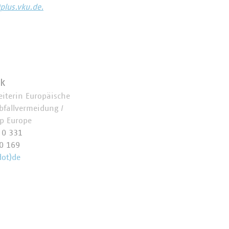
plus.vku.de.
k
eiterin Europäische
bfallvermeidung /
Up Europe
 0 331
0 169
dot)de