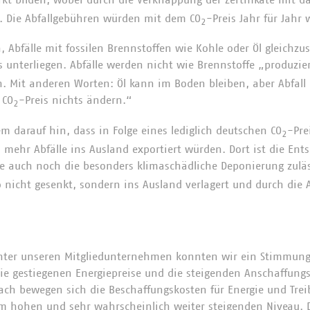
t. Die Abfallgebühren würden mit dem CO
-Preis Jahr für Jahr 
2
, Abfälle mit fossilen Brennstoffen wie Kohle oder Öl gleichzus
s unterliegen. Abfälle werden nicht wie Brennstoffe „produzi
n. Mit anderen Worten: Öl kann im Boden bleiben, aber Abfall 
 CO
-Preis nichts ändern.“
2
m darauf hin, dass in Folge eines lediglich deutschen CO
-Pre
2
mehr Abfälle ins Ausland exportiert würden. Dort ist die Ent
se auch noch die besonders klimaschädliche Deponierung zuläs
nicht gesenkt, sondern ins Ausland verlagert und durch die A
nter unseren Mitgliedunternehmen konnten wir ein Stimmungsb
e gestiegenen Energiepreise und die steigenden Anschaffungs
ach bewegen sich die Beschaffungskosten für Energie und Treib
m hohen und sehr wahrscheinlich weiter steigenden Niveau. 