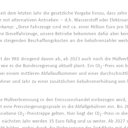
eit dem letzten Jahr die gesetzliche Vorgabe hinzu, dass zeh
 mit alternativen Antrieben – d.h. Wasserstoff oder Elektroan
amp: „Diese Fahrzeuge sind mit ca. einer Million Euro pro St
e Dieselfahrzeuge, unsere Betriebe bekommen dafür aber kein
iv steigenden Beschaffungskosten an die Gebührenzahler wei
ät der VKU dringend davon ab, ab 2023 auch noch die Müllve
 wie es die Bundesregierung aktuell plant. Ein CO
-Preis von b
2
ei einem mittleren Abfallaufkommen und einer durchschnitt
ohner und Jahr zu einer zusätzlichen Gebührenerhöhung von b
 Müllverbrennung in den Emissionshandel einbezogen wird, 
 eine Preissteigerungsspirale in die Abfallgebühren ein. Bi
hriebene CO
-Preistreppe gelten. Hier liegt der CO
-Preis in di
2
2
nächsten Jahr werden 35 Euro fällig und so weiter. Ab 2027 sol
rkt bilden, wobei durch die Verknappung der Zertifikate mit d