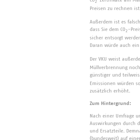
2
Preisen zu rechnen is
Außerdem ist es falsch
dass Sie dem CO
-Prei
2
sicher entsorgt werde
Daran würde auch ein
Der VKU weist außerde
Müllverbrennung noch 
günstiger und teilwei
Emissionen würden so 
zusätzlich erhöht.
Zum Hintergrund:
Nach einer Umfrage u
Auswirkungen durch di
und Ersatzteile. Demn
(bundesweit) auf eine