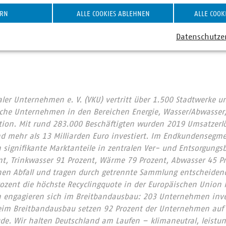
Euro pro Tonne.
ERN
ALLE COOKIES ABLEHNEN
ALLE COOK
Datenschutze
r Unternehmen e. V. (VKU) vertritt über 1.500 Stadtwerke u
he Unternehmen in den Bereichen Energie, Wasser/Abwasser, 
ion. Mit rund 283.000 Beschäftigten wurden 2019 Umsatzerlö
nd mehr als 13 Milliarden Euro investiert. Im Endkundensegm
signifikante Marktanteile in zentralen Ver- und Entsorgungs
nt, Trinkwasser 91 Prozent, Wärme 79 Prozent, Abwasser 45 Pr
nen Abfall und tragen durch getrennte Sammlung entscheidend
rozent die höchste Recyclingquote in der Europäischen Union
 engagieren sich im Breitbandausbau: 203 Unternehmen inves
eim Breitbandausbau setzen 92 Prozent der Unternehmen auf G
e. Wir halten Deutschland am Laufen – klimaneutral, leistun