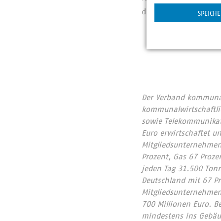
derzeit bei knapp 80 
SPEICH
Der Verband kommunale
kommunalwirtschaftlic
sowie Telekommunikat
Euro erwirtschaftet u
Mitgliedsunternehmen 
Prozent, Gas 67 Proze
jeden Tag 31.500 Ton
Deutschland mit 67 P
Mitgliedsunternehmen
700 Millionen Euro. B
mindestens ins Gebäud