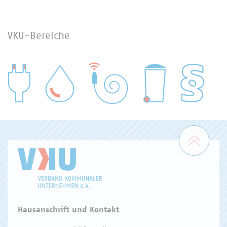
VKU-Bereiche
WASSER/ABWASSER
ENERGIEWIRTSCHAFT
ABFALLWIRTSCHAFT
RECHT
DIGITALISIERUNG/TK
Zum 
Hausanschrift und Kontakt