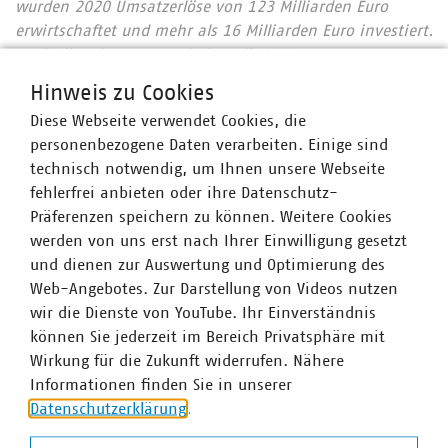
wurden 2020 Umsatzerlöse von 123 Milliarden Euro
erwirtschaftet und mehr als 16 Milliarden Euro investiert.
Im Endkundensegment haben die VKU-
Mitgliedsunternehmen signifikante Marktanteile in
Hinweis zu Cookies
zentralen Ver- und Entsorgungsbereichen: Strom 66
Diese Webseite verwendet Cookies, die
Prozent, Gas 60 Prozent, Wärme 88 Prozent, Trinkwasser
personenbezogene Daten verarbeiten. Einige sind
89 Prozent, Abwasser 45 Prozent. Die kommunale
technisch notwendig, um Ihnen unsere Webseite
Abfallwirtschaft entsorgt jeden Tag 31.500 Tonnen Abfall
fehlerfrei anbieten oder ihre Datenschutz-
und hat seit 1990 rund 76 Prozent ihrer CO2-Emissionen
Präferenzen speichern zu können. Weitere Cookies
eingespart – damit ist sie der Hidden Champion des
werden von uns erst nach Ihrer Einwilligung gesetzt
Klimaschutzes. Immer mehr Mitgliedsunternehmen
und dienen zur Auswertung und Optimierung des
engagieren sich im Breitbandausbau: 206 Unternehmen
Web-Angebotes. Zur Darstellung von Videos nutzen
investieren pro Jahr über 957 Millionen Euro. Künftig
wir die Dienste von YouTube. Ihr Einverständnis
wollen 80 Prozent der kommunalen Unternehmen den
können Sie jederzeit im Bereich Privatsphäre mit
Mobilfunkunternehmen Anschlüsse für Antennen an ihr
Wirkung für die Zukunft widerrufen. Nähere
Glasfasernetz anbieten.
Zahlen Daten Fakten 2022
Informationen finden Sie in unserer
Wir halten Deutschland am Laufen – denn nichts
Datenschutzerklärung
.
geschieht, wenn es nicht vor Ort passiert: Unser Beitrag
für heute und morgen: #Daseinsvorsorge. Unsere