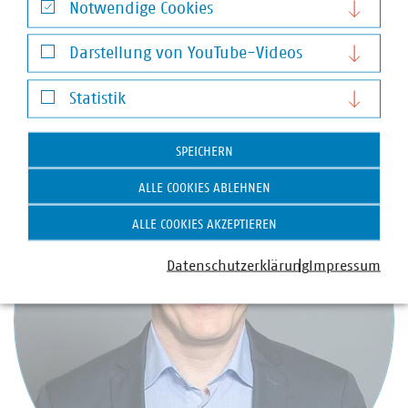
Notwendige Cookies
Positionen:
www.vku.de
Notwendige Cookies
Darstellung von YouTube-Videos
Darstellung von YouTube-Videos
Ansprechpartner
Statistik
Statistik
SPEICHERN
ALLE COOKIES ABLEHNEN
ALLE COOKIES AKZEPTIEREN
Datenschutzerklärung
Impressum