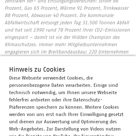
zentralen Ver- und Entsorgungsbereichen: Strom 66
Prozent, Gas 65 Prozent, Wärme 91 Prozent, Trinkwasser
88 Prozent, Abwasser 40 Prozent. Die kommunale
Abfallwirtschaft entsorgt jeden Tag 31.500 Tonnen Abfall
und hat seit 1990 rund 78 Prozent ihrer CO2-Emissionen
eingespart – damit ist sie der Hidden Champion des
Klimaschutzes. Immer mehr Mitgliedsunternehmen
engagieren sich im Breitbandausbau: 220 Unternehmen
investieren pro Jahr über 912 Millionen Euro. Künftig
wollen 90 Prozent der kommunalen Unternehmen den
Hinweis zu Cookies
Mobilfunkunternehmen Anschlüsse für Antennen an ihr
Diese Webseite verwendet Cookies, die
Glasfasernetz anbieten.
Zahlen Daten Fakten 2024
personenbezogene Daten verarbeiten. Einige sind
Wir halten Deutschland am Laufen – denn nichts
technisch notwendig, um Ihnen unsere Webseite
geschieht, wenn es nicht vor Ort passiert: Unser Beitrag
fehlerfrei anbieten oder ihre Datenschutz-
für heute und morgen: #Daseinsvorsorge. Unsere
Präferenzen speichern zu können. Weitere Cookies
Positionen:
https://www.vku.de/vku-positionen/
werden von uns erst nach Ihrer Einwilligung gesetzt
und dienen zur Auswertung und Optimierung des
Web-Angebotes. Zur Darstellung von Videos nutzen