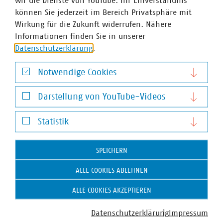
Ansprechpartner
wir die Dienste von YouTube. Ihr Einverständnis
können Sie jederzeit im Bereich Privatsphäre mit
Wirkung für die Zukunft widerrufen. Nähere
Informationen finden Sie in unserer
Datenschutzerklärung
.
Notwendige Cookies
Notwendige Cookies
Darstellung von YouTube-Videos
Darstellung von YouTube-Videos
Statistik
Statistik
SPEICHERN
ALLE COOKIES ABLEHNEN
ALLE COOKIES AKZEPTIEREN
Datenschutzerklärung
Impressum