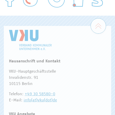
WASSER/ABWASSER
ENERGIEWIRTSCHAFT
ABFALLWIRTSCHAFT
RECHT
DIGITALISIERUNG/TK
Zum 
Hausanschrift und Kontakt
VKU-Hauptgeschäftsstelle
Invalidenstr. 91
10115 Berlin
Telefon:
+49 30 58580-0
E-Mail:
info(at)vku(dot)de
VKU Angebote