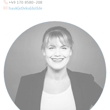
+49 170 8580-208
hauk(at)vku(dot)de