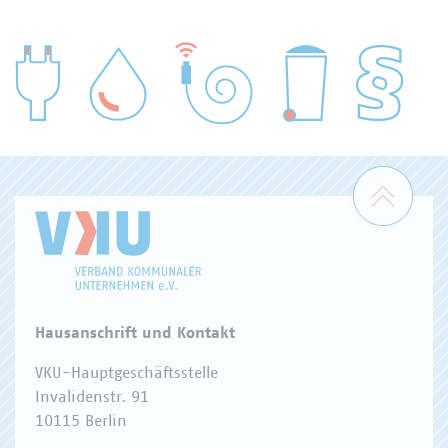
WASSER/ABWASSER
ENERGIEWIRTSCHAFT
ABFALLWIRTSCHAFT
RECHT
DIGITALISIERUNG/TK
Zum 
Hausanschrift und Kontakt
VKU-Hauptgeschäftsstelle
Invalidenstr. 91
10115 Berlin