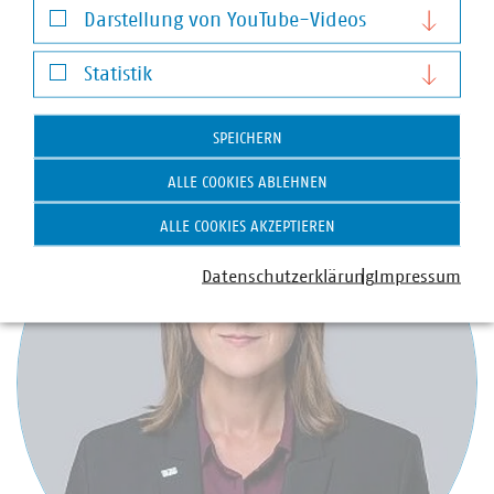
Leiter Presse und Pressesprecher mit Schwerpunkt
Darstellung von YouTube-Videos
Wasser/Abwasser
Darstellung von YouTube-Videos
+49 170 8580-226
Statistik
luig(at)vku(dot)de
Statistik
SPEICHERN
ALLE COOKIES ABLEHNEN
ALLE COOKIES AKZEPTIEREN
Datenschutzerklärung
Impressum