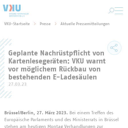
Zum Hauptinhalt springen
VKU-Startseite
Presse
Aktuelle Pressemitteilungen
Sie befinden sich hier:
Geplante Nachrüstpflicht von
Kartenlesegeräten: VKU warnt
vor möglichem Rückbau von
bestehenden E-Ladesäulen
27.03.23
Brüssel/Berlin, 27. März 2023.
Bei einem Treffen des
Europäische Parlaments und des Ministerrats in Brüssel
stehen am heutigen Montag Verhandlungen zur