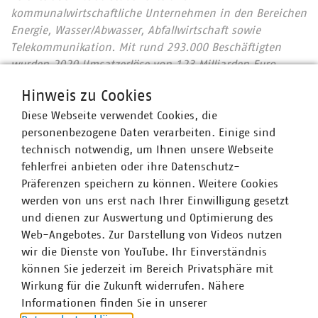
kommunalwirtschaftliche Unternehmen in den Bereichen
Energie, Wasser/Abwasser, Abfallwirtschaft sowie
Telekommunikation. Mit rund 293.000 Beschäftigten
wurden 2020 Umsatzerlöse von 123 Milliarden Euro
erwirtschaftet und mehr als 16 Milliarden Euro investiert.
Hinweis zu Cookies
Im Endkundensegment haben die VKU-
Diese Webseite verwendet Cookies, die
Mitgliedsunternehmen signifikante Marktanteile in
personenbezogene Daten verarbeiten. Einige sind
zentralen Ver- und Entsorgungsbereichen: Strom 66
technisch notwendig, um Ihnen unsere Webseite
Prozent, Gas 60 Prozent, Wärme 88 Prozent, Trinkwasser
fehlerfrei anbieten oder ihre Datenschutz-
89 Prozent, Abwasser 45 Prozent. Die kommunale
Präferenzen speichern zu können. Weitere Cookies
Abfallwirtschaft entsorgt jeden Tag 31.500 Tonnen Abfall
werden von uns erst nach Ihrer Einwilligung gesetzt
und hat seit 1990 rund 76 Prozent ihrer CO2-Emissionen
und dienen zur Auswertung und Optimierung des
eingespart – damit ist sie der Hidden Champion des
Web-Angebotes. Zur Darstellung von Videos nutzen
Klimaschutzes. Immer mehr Mitgliedsunternehmen
wir die Dienste von YouTube. Ihr Einverständnis
engagieren sich im Breitbandausbau: 206 Unternehmen
können Sie jederzeit im Bereich Privatsphäre mit
investieren pro Jahr über 957 Millionen Euro. Künftig
Wirkung für die Zukunft widerrufen. Nähere
wollen 80 Prozent der kommunalen Unternehmen den
Informationen finden Sie in unserer
Mobilfunkunternehmen Anschlüsse für Antennen an ihr