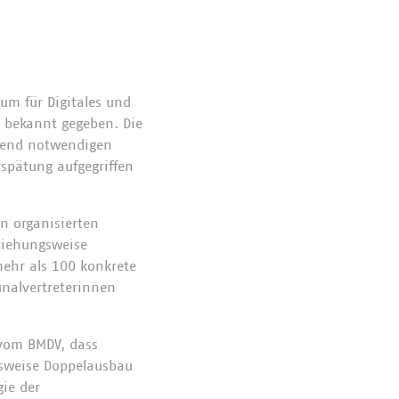
m für Digitales und
“ bekannt gegeben. Die
ngend notwendigen
rspätung aufgegriffen
n organisierten
ziehungsweise
mehr als 100 konkrete
nalvertreterinnen
 vom BMDV, dass
gsweise Doppelausbau
gie der