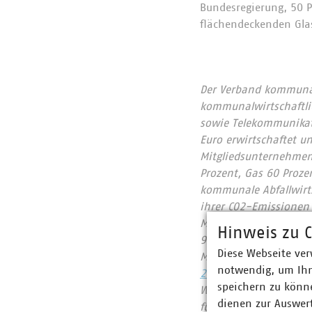
Bundesregierung, 50 P
flächendeckenden Glas
Der Verband kommunale
kommunalwirtschaftlic
sowie Telekommunikat
Euro erwirtschaftet u
Mitgliedsunternehmen 
Prozent, Gas 60 Proze
kommunale Abfallwirts
ihrer CO2-Emissionen
Mitgliedsunternehmen
Hinweis zu C
957 Millionen Euro. 
Diese Webseite ver
Mobilfunkunternehmen
notwendig, um Ihn
2022
speichern zu könne
Wir halten Deutschlan
dienen zur Auswer
für heute und morgen