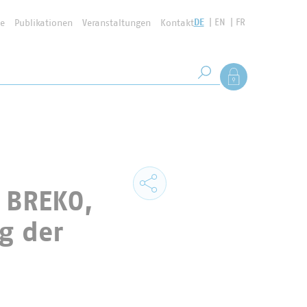
DE
EN
FR
se
Publikationen
Veranstaltungen
Kontakt
Suchbegriff
Als Mitglied anmel
Suche starten
 BREKO,
g der