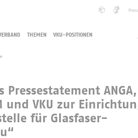
Pres
VERBAND
THEMEN
VKU-POSITIONEN
en
 Pressestatement ANGA,
 und VKU zur Einrichtun
telle für Glasfaser-
au“