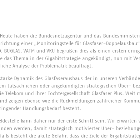
Heute haben die Bundesnetzagentur und das Bundesministeriu
nrichtung einer „Monitoringstelle für Glasfaser-Doppelausbau
, BUGLAS, VATM und VKU begrüßen dies als einen ersten dri
te das Thema in der Gigabitstrategie angekündigt, nun mit Ve
liche Analyse der Problematik beauftragt.
e starke Dynamik des Glasfaserausbaus der in unseren Verbände
m tatsächlichen oder angekündigten strategischen Über- be
e Telekom und ihrer Tochtergesellschaft Glasfaser Plus. Weit 
hland zeigen ebenso wie die Rückmeldungen zahlreicher Kommu
dringender Handlungsbedarf besteht.
eldestelle kann daher nur der erste Schritt sein. Wir erwarten
unden werden, damit strategisch motivierter Über- beziehun
alls besteht die akute Gefahr, dass die Ziele der Gigabitstrate