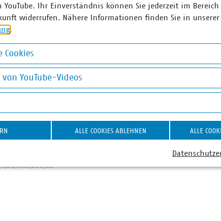
n YouTube. Ihr Einverständnis können Sie jederzeit im Bereich
kunft widerrufen. Nähere Informationen finden Sie in unserer
ung
.
ner
 Cookies
okies
 Theresa Kammer
g von YouTube-Videos
ertretende Abteilungsleiterin
on YouTube-Videos
ressesprecherin mit
rpunkten Energie (Wärme,
rstoff, Finanzierung der
iewende) sowie Digitales
ERN
ALLE COOKIES ABLEHNEN
ALLE COOK
0 58580-225
Datenschutze
70 8580-225
(at)vku(dot)de