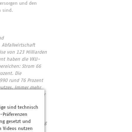
versorgen und den
 sind.
nd
Abfallwirtschaft
se von 123 Milliarden
ent haben die VKU-
bereichen: Strom 66
ozent. Die
1990 rund 76 Prozent
chutzes. Immer mehr
tieren pro Jahr über
ige sind technisch
Zahlen Daten Fakten
z-Präferenzen
ng gesetzt und
assiert: Unser Beitrag
n Videos nutzen