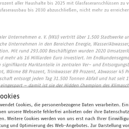
rozent aller Haushalte bis 2025 mit Glasfaseranschlüssen zu 
faserausbau bis 2030 abzuschließen, nicht mehr zu erreichen
r Unternehmen e. V. (VKU) vertritt über 1.500 Stadtwerke u
he Unternehmen in den Bereichen Energie, Wasser/Abwasser, 
ion. Mit rund 293.000 Beschäftigten wurden 2020 Umsatzerlö
nd mehr als 16 Milliarden Euro investiert. Im Endkundensegm
signifikante Marktanteile in zentralen Ver- und Entsorgungs
nt, Wärme 88 Prozent, Trinkwasser 89 Prozent, Abwasser 45 Pr
chaft entsorgt jeden Tag 31.500 Tonnen Abfall und hat seit 
 eingespart – damit ist sie der Hidden Champion des Klimas
 engagieren sich im Breitbandausbau: 206 Unternehmen inves
ookies
Künftig wollen 80 Prozent der kommunalen Unternehmen den
wendet Cookies, die personenbezogene Daten verarbeiten. Ein
 Anschlüsse für Antennen an ihr Glasfasernetz anbieten.
en unsere Webseite fehlerfrei anbieten oder ihre Datenschut
n. Weitere Cookies werden von uns erst nach Ihrer Einwilligu
d am Laufen – denn nichts geschieht, wenn es nicht vor Ort p
tung und Optimierung des Web-Angebotes. Zur Darstellung vo
: #Daseinsvorsorge. Unsere Positionen:
www.vku.de