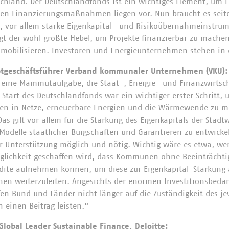
schland. Der Deutschlandfonds ist ein wichtiges Element, um 
rsten Finanzierungsmaßnahmen liegen vor. Nun braucht es sei
n, vor allem starke Eigenkapital- und Risikoübernahmeinstrum
iegt der wohl größte Hebel, um Projekte finanzierbar zu machen
mobilisieren. Investoren und Energieunternehmen stehen in d
uptgeschäftsführer Verband kommunaler Unternehmen (VKU)
t eine Mammutaufgabe, die Staat-, Energie- und Finanzwirts
tart des Deutschlandfonds war ein wichtiger erster Schritt,
onen in Netze, erneuerbare Energien und die Wärmewende zu mo
as gilt vor allem für die Stärkung des Eigenkapitals der Stadt
Modelle staatlicher Bürgschaften und Garantieren zu entwick
 Unterstützung möglich und nötig. Wichtig wäre es etwa, wen
glichkeit geschaffen wird, dass Kommunen ohne Beeinträchti
edite aufnehmen können, um diese zur Eigenkapital-Stärkung 
onen weiterzuleiten. Angesichts der enormen Investitionsbedar
en Bund und Länder nicht länger auf die Zuständigkeit des je
 einen Beitrag leisten.“
lobal Leader Sustainable Finance, Deloitte: