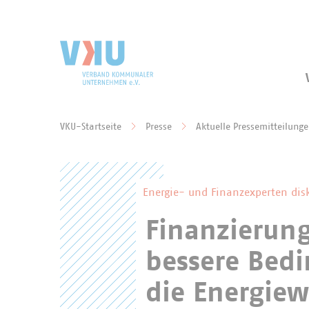
Zum Hauptinhalt springen
Zur Suche springen
VKU-Startseite
Presse
Aktuelle Pressemitteilung
Sie befinden sich hier:
Energie- und Finanzexperten dis
Finanzierung
bessere Bedi
die Energie