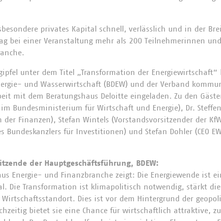
sbesondere privates Kapital schnell, verlässlich und in der Br
ag bei einer Veranstaltung mehr als 200 Teilnehmerinnen und
ranche.
ipfel unter dem Titel „Transformation der Energiewirtschaft“
ergie- und Wasserwirtschaft (BDEW) und der Verband komm
it mit dem Beratungshaus Deloitte eingeladen. Zu den Gäste
 im Bundesministerium für Wirtschaft und Energie), Dr. Steffe
der Finanzen), Stefan Wintels (Vorstandsvorsitzender der KfW
es Bundeskanzlers für Investitionen) und Stefan Dohler (CEO E
sitzende der Hauptgeschäftsführung, BDEW:
aus Energie- und Finanzbranche zeigt: Die Energiewende ist e
. Die Transformation ist klimapolitisch notwendig, stärkt die
Wirtschaftsstandort. Dies ist vor dem Hintergrund der geopo
chzeitig bietet sie eine Chance für wirtschaftlich attraktive, z