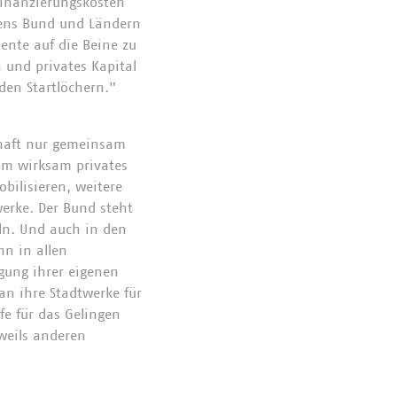
Finanzierungskosten
tens Bund und Ländern
ente auf die Beine zu
 und privates Kapital
en Startlöchern."
:
chaft nur gemeinsam
 um wirksam privates
bilisieren, weitere
werke. Der Bund steht
eln. Und auch in den
n in allen
gung ihrer eigenen
an ihre Stadtwerke für
fe für das Gelingen
weils anderen