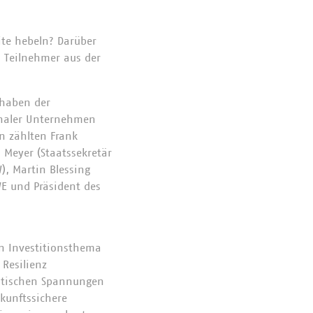
eite hebeln? Darüber
 Teilnehmer aus der
 haben der
unaler Unternehmen
n zählten Frank
n Meyer (Staatssekretär
), Martin Blessing
WE und Präsident des
in Investitionsthema
 Resilienz
litischen Spannungen
ukunftssichere