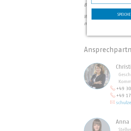
Breitbandausbau und i
Statistik
SPEICH
Wir halten Deutschla
morgen: #Daseinsvors
Ansprechpart
Chris
Gesch
Kommu
+49 3
+49 1
schulz
Anna
Stellv