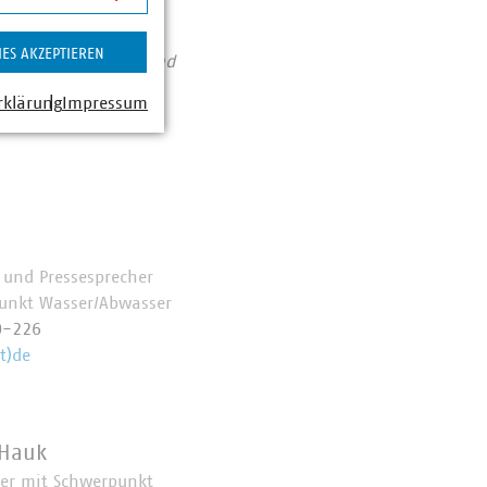
akten 2025
IES AKZEPTIEREN
Beitrag für heute und
en/
rklärung
Impressum
e und Pressesprecher
unkt Wasser/Abwasser
0-226
t)de
 Hauk
her mit Schwerpunkt