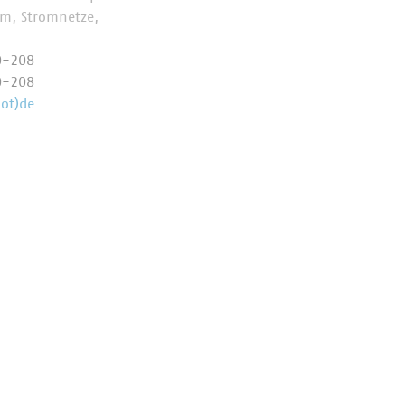
om, Stromnetze,
0-208
0-208
ot)de