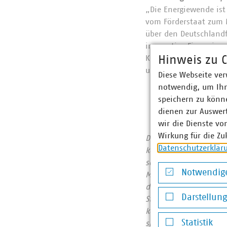
„Die Energiewende ist
vom Förderstaat zum M
über den Deutschland
innovative Finanzieru
Hinweis zu C
Kapitalmärkten einge
um die klimaneutrale E
Diese Webseite ver
notwendig, um Ihn
speichern zu könne
dienen zur Auswer
wir die Dienste vo
Wirkung für die Zu
Der Verband komm
Datenschutzerklär
kommunalwirtschaftl
sowie Telekommunika
Notwendige
Milliarden Euro erwi
Notwendige Co
die VKU-Mitgliedsunt
Darstellun
Strom 66 Prozent, Ga
Darstellung v
kommunale Abfallwirt
Statistik
sie der Hidden Cham