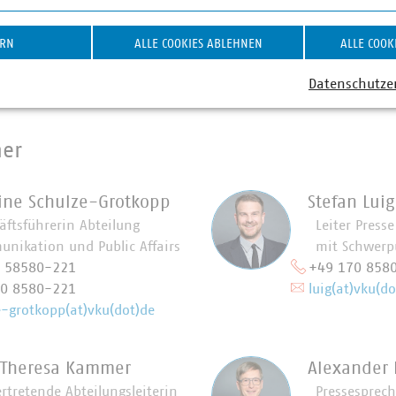
nvestieren pro Jahr über 1 Milliarde Euro.
Zahlen Daten F
ERN
ALLE COOKIES ABLEHNEN
ALLE COOK
nd am Laufen – denn Zukunft wird vor Ort gemacht: Unser 
orge. Unsere Positionen:
https://www.vku.de/vku-position
Datenschutze
ner
tine Schulze-Grotkopp
Stefan Luig
äftsführerin Abteilung
Leiter Press
nikation und Public Affairs
mit Schwerp
0 58580-221
+49 170 858
70 8580-221
luig(at)vku(do
e-grotkopp(at)vku(dot)de
 Theresa Kammer
Alexander
ertretende Abteilungsleiterin
Pressesprec