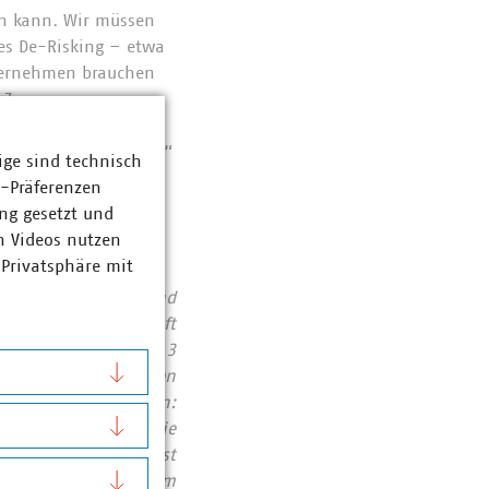
en kann. Wir müssen
tes De-Risking – etwa
ternehmen brauchen
r Zugang zu
 sind entscheidend,
irtschaft zu stärken.“
ige sind technisch
z-Präferenzen
ng gesetzt und
n Videos nutzen
 Privatsphäre mit
00 Stadtwerke und
er, Abfallwirtschaft
zerlöse von über 213
ndkundensegment haben
Entsorgungsbereichen:
asser 50 Prozent. Die
ingespart – damit ist
n engagieren sich im