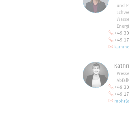
und P
Schwe
Wasse
Energ
+49 3
+49 1
kammer
Kathr
Press
Abfall
+49 3
+49 1
mohr(a