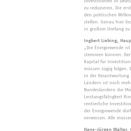
Investitionen in Deut
zu reduzieren. Die e
den politischen Wille
stellen. Genau hier l
in großem Umfang zu 
Ingbert Liebing, Ha
„Die Energiewende is
stemmen können. Der S
Kapital für Investiti
müssen zügig folgen. D
in der Verantwortung 
Ländern ist noch mehr
Bundesländern die Mö
Leistungsfähigkeit Kr
rentierliche Investiti
der Energiewende dürf
verweisen. Alle müssen
Hans-Jürgen Walter, G