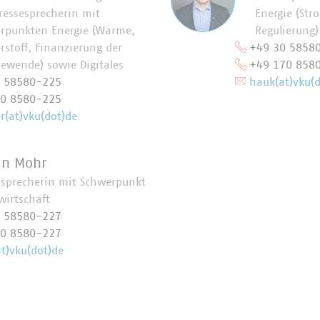
ressesprecherin mit
Energie (Str
rpunkten Energie (Wärme,
Regulierung)
rstoff, Finanzierung der
+49 30 5858
iewende) sowie Digitales
+49 170 858
0 58580-225
hauk(at)vku(d
70 8580-225
(at)vku(dot)de
in Mohr
esprecherin mit Schwerpunkt
wirtschaft
0 58580-227
70 8580-227
t)vku(dot)de