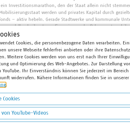
 ein Investitionsmarathon, den der Staat allein nicht stemm
obilisierungsstaat werden und privates Kapital durch geziel
fonds – aktiv hebeln. Gerade Stadtwerke und kommunale Un
ngsmodelle, da ihre Innenfinanzierungskraft begrenzt und ih
ookies
schränkt ist. Partnerschaften und maßgeschneiderte Lösungen
nergieversorgung voranzutreiben und gleichzeitig die lokale W
wendet Cookies, die personenbezogene Daten verarbeiten. Ein
en unsere Webseite fehlerfrei anbieten oder ihre Datenschut
n. Weitere Cookies werden von uns erst nach Ihrer Einwilligu
tung und Optimierung des Web-Angebotes. Zur Darstellung vo
n YouTube. Ihr Einverständnis können Sie jederzeit im Bereich
kunft widerrufen. Nähere Informationen finden Sie in unserer
unaler Unternehmen e. V. (VKU) vertritt über 1.6
ung
.
iche Unternehmen in den Bereichen Energie, Wasser/Abwass
tion. Mit rund 319.000 Beschäftigten wurden 2023 Umsat
 Cookies
rtschaftet und mehr als 19 Milliarden Euro investiert. Im E
okies
ernehmen signifikante Marktanteile in zentralen Ver- und 
g von YouTube-Videos
s 65 Prozent, Wärme 72 Prozent, Trinkwasser 88 Prozent, Abw
on YouTube-Videos
schaft hat seit 1990 rund 90 Prozent ihrer CO2-Emissionen e
pion des Klimaschutzes. Immer mehr Mitgliedsunternehme