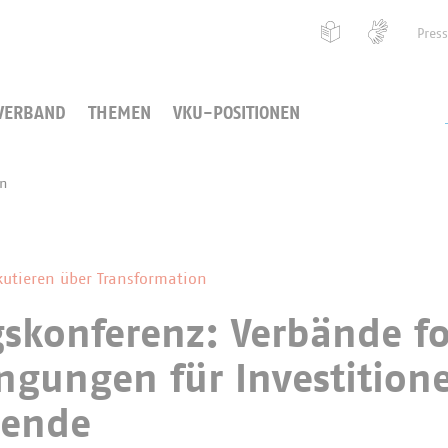
Pres
VERBAND
THEMEN
VKU-POSITIONEN
en
kutieren über Transformation
skonferenz: Verbände f
ngungen für Investition
wende