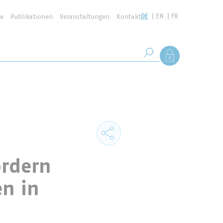
DE
EN
FR
se
Publikationen
Veranstaltungen
Kontakt
Suchbegriff
Als Mitglied anmel
Suche starten
ordern
en in