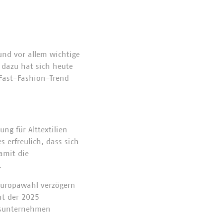
nd vor allem wichtige
– dazu hat sich heute
 Fast-Fashion-Trend
ung für Alttextilien
erfreulich, dass sich
amit die
.
Europawahl verzögern
it der 2025
tsunternehmen