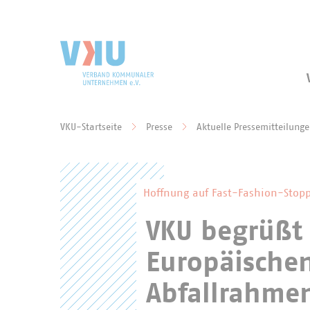
Zum Hauptinhalt springen
Zur Suche springen
VKU-Startseite
Presse
Aktuelle Pressemitteilung
Sie befinden sich hier:
Hoffnung auf Fast-Fashion-Stopp
VKU begrüßt 
Europäische
Abfallrahmen