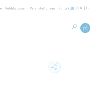
DE
EN
FR
se
Publikationen
Veranstaltungen
Kontakt
Suchbegriff
Als Mitglied anmel
Suche starten