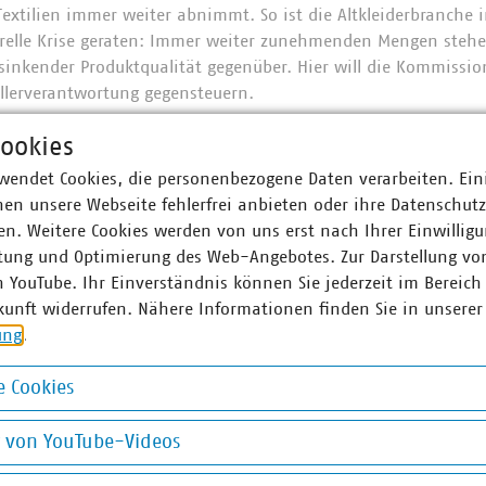
xtilien immer weiter abnimmt. So ist die Altkleiderbranche i
urelle Krise geraten: Immer weiter zunehmenden Mengen steh
sinkender Produktqualität gegenüber. Hier will die Kommissi
ellerverantwortung gegensteuern.
ookies
wendet Cookies, die personenbezogene Daten verarbeiten. Ein
r Unternehmen e. V. (VKU) vertritt über 1.550 Stadtwerke u
en unsere Webseite fehlerfrei anbieten oder ihre Datenschut
he Unternehmen in den Bereichen Energie, Wasser/Abwasser, 
n. Weitere Cookies werden von uns erst nach Ihrer Einwilligu
ion. Mit über 300.000 Beschäftigten wurden 2021 Umsatzerlö
tung und Optimierung des Web-Angebotes. Zur Darstellung vo
nd mehr als 17 Milliarden Euro investiert. Im Endkundensegm
n YouTube. Ihr Einverständnis können Sie jederzeit im Bereich
signifikante Marktanteile in zentralen Ver- und Entsorgungs
kunft widerrufen. Nähere Informationen finden Sie in unserer
nt, Wärme 88 Prozent, Trinkwasser 89 Prozent, Abwasser 45 Pr
ung
.
chaft entsorgt jeden Tag 31.500 Tonnen Abfall und hat seit 
 eingespart – damit ist sie der Hidden Champion des Klimas
 Cookies
 engagieren sich im Breitbandausbau: 206 Unternehmen inves
okies
Künftig wollen 80 Prozent der kommunalen Unternehmen den
g von YouTube-Videos
 Anschlüsse für Antennen an ihr Glasfasernetz anbieten.
on YouTube-Videos