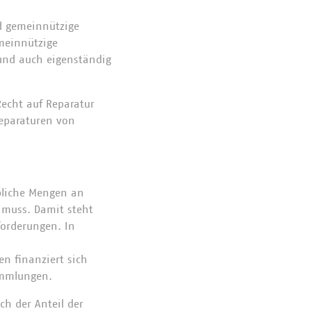
d gemeinnützige
emeinnützige
und auch eigenständig
echt auf Reparatur
Reparaturen von
ebliche Mengen an
 muss. Damit steht
forderungen. In
en finanziert sich
ammlungen.
ch der Anteil der