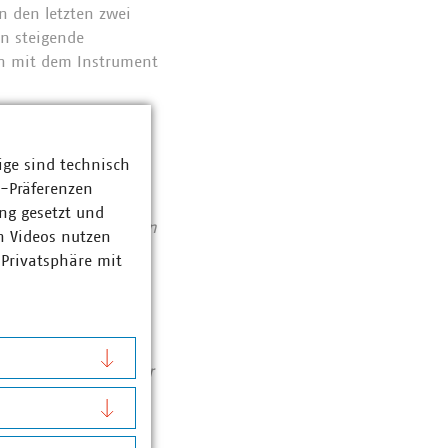
n den letzten zwei
en steigende
on mit dem Instrument
ige sind technisch
nd
z-Präferenzen
Abfallwirtschaft
ng gesetzt und
se von 141 Milliarden
n Videos nutzen
ent haben die VKU-
 Privatsphäre mit
bereichen: Strom 66
ozent. Die
1990 rund 78 Prozent
chutzes. Immer mehr
tieren pro Jahr über
Zahlen Daten Fakten