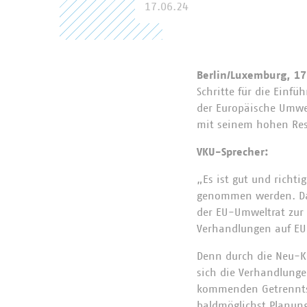
17.06.24
Berlin/Luxemburg, 17
Schritte für die Einfü
der Europäische Umwel
mit seinem hohen Res
VKU-Sprecher:
„Es ist gut und richti
genommen werden. Das
der EU-Umweltrat zur 
Verhandlungen auf E
Denn durch die Neu-K
sich die Verhandlung
kommenden Getrennts
baldmöglichst Planung