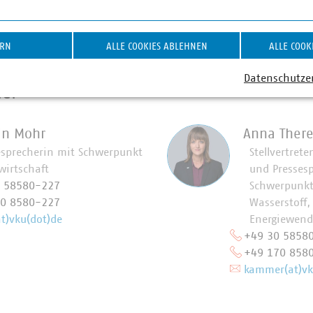
d am Laufen – denn nichts geschieht, wenn es nicht vor Ort p
: #Daseinsvorsorge. Unsere Positionen:
www.vku.de
ERN
ALLE COOKIES ABLEHNEN
ALLE COOK
Datenschutze
ner
in Mohr
Anna Ther
esprecherin mit Schwerpunkt
Stellvertrete
wirtschaft
und Presses
0 58580-227
Schwerpunkt
70 8580-227
Wasserstoff,
t)vku(dot)de
Energiewende
+49 30 5858
+49 170 858
kammer(at)vk