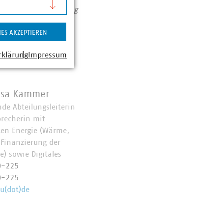
assiert: Unser Beitrag
IES AKZEPTIEREN
rklärung
Impressum
esa Kammer
nde Abteilungsleiterin
precherin mit
en Energie (Wärme,
 Finanzierung der
) sowie Digitales
0-225
0-225
u(dot)de