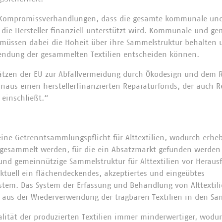
ie Kompromissverhandlungen, dass die gesamte kommunale un
die Hersteller finanziell unterstützt wird. Kommunale und g
ssen dabei die Hoheit über ihre Sammelstruktur behalten 
wendung der gesammelten Textilien entscheiden können.
ätzen der EU zur Abfallvermeidung durch Ökodesign und dem R
inaus einen herstellerfinanzierten Reparaturfonds, der auch 
 einschließt.“
eine Getrenntsammlungspflicht für Alttextilien, wodurch erh
ch gesammelt werden, für die ein Absatzmarkt gefunden werden
d gemeinnützige Sammelstruktur für Alttextilien vor Heraus
ktuell ein flächendeckendes, akzeptiertes und eingeübtes
ystem. Das System der Erfassung und Behandlung von Alttextili
se aus der Wiederverwendung der tragbaren Textilien in den S
alität der produzierten Textilien immer minderwertiger, wodur