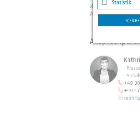
Statistik
Wir halten Deutschlan
Statistik
für heute und morgen
SPEICH
Ansprechpart
Kathr
Press
Abfall
+49 3
+49 1
mohr(a