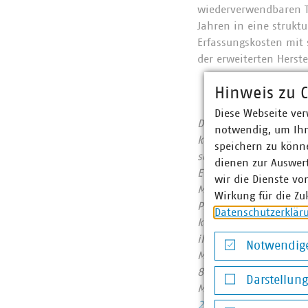
wiederverwendbaren Te
Jahren in eine strukt
Erfassungskosten mit 
der erweiterten Herst
Hinweis zu C
Diese Webseite ver
Der Verband kommunale
notwendig, um Ihn
kommunalwirtschaftlic
speichern zu könne
sowie Telekommunikat
dienen zur Auswer
Euro erwirtschaftet u
wir die Dienste vo
Mitgliedsunternehmen 
Wirkung für die Zu
Prozent, Gas 60 Proze
Datenschutzerklär
kommunale Abfallwirts
ihrer CO2-Emissionen
Notwendige
Mitgliedsunternehmen
Notwendige Co
822 Millionen Euro. 
Darstellun
Mobilfunkunternehmen
Darstellung v
2023