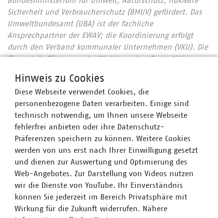
Bundesministerium für Umwelt, Naturschutz, nukleare
Sicherheit und Verbraucherschutz (BMUV) gefördert. Das
Umweltbundesamt (UBA) ist der fachliche
Ansprechpartner der EWAV; die Koordinierung erfolgt
durch den Verband kommunaler Unternehmen (VKU). Die
finanzielle Förderung des Wettbewerbs „Beste Aktion zur
Abfallvermeidung 2021“ erfolgt durch den Förderverein
Hinweis zu Cookies
VKU Abfallwirtschaft und Stadtsauberkeit VKS e.V. (FöV).
Diese Webseite verwendet Cookies, die
Mehr Informationen
zur
Europäischen Woche der
personenbezogene Daten verarbeiten. Einige sind
Abfallvermeidung 2021 finden Sie
hier
und
zum
technisch notwendig, um Ihnen unsere Webseite
Förderverein
hier
.
fehlerfrei anbieten oder ihre Datenschutz-
Präferenzen speichern zu können. Weitere Cookies
werden von uns erst nach Ihrer Einwilligung gesetzt
und dienen zur Auswertung und Optimierung des
Der Verband kommunaler Unternehmen e. V. (VKU)
Web-Angebotes. Zur Darstellung von Videos nutzen
vertritt über 1.500 Stadtwerke und
wir die Dienste von YouTube. Ihr Einverständnis
kommunalwirtschaftliche Unternehmen in den Bereichen
können Sie jederzeit im Bereich Privatsphäre mit
Energie, Wasser/Abwasser, Abfallwirtschaft sowie
Wirkung für die Zukunft widerrufen. Nähere
Telekommunikation. Mit rund 283.000 Beschäftigten