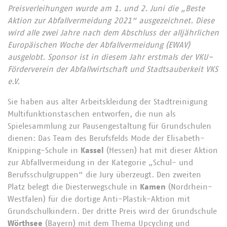
Preisverleihungen wurde am 1. und 2. Juni die
„
Beste
Aktion zur Abfallvermeidung 2021“
ausgezeichnet. Diese
wird alle zwei Jahre
nach dem Abschluss der alljährlichen
Europäischen Woche der Abfallvermeidung (EWAV)
ausgelobt.
Sponsor ist in diesem Jahr erstmals der VKU-
Förderverein der Abfallwirtschaft und Stadtsauberkeit VKS
e.V.
Sie haben aus alter Arbeitskleidung der Stadtreinigung
Multifunktionstaschen entworfen, die nun als
Spielesammlung zur Pausengestaltung für Grundschulen
dienen: Das Team des Berufsfelds Mode der Elisabeth-
Knipping-Schule in
Kassel
(Hessen) hat mit dieser Aktion
zur Abfallvermeidung in der Kategorie „Schul- und
Berufsschulgruppen“ die Jury überzeugt. Den zweiten
Platz belegt die Diesterwegschule in
Kamen
(Nordrhein-
Westfalen) für die dortige Anti-Plastik-Aktion mit
Grundschulkindern. Der dritte Preis wird der Grundschule
Wörthsee
(Bayern) mit dem Thema Upcycling und