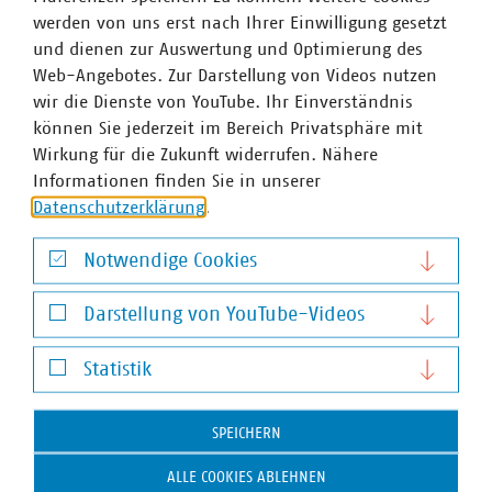
Mobilfunkunternehmen Anschlüsse für Antennen an ihr
werden von uns erst nach Ihrer Einwilligung gesetzt
Glasfasernetz anbieten.
Zahlen Daten Fakten 2023
und dienen zur Auswertung und Optimierung des
Wir halten Deutschland am Laufen – denn nichts
Web-Angebotes. Zur Darstellung von Videos nutzen
geschieht, wenn es nicht vor Ort passiert: Unser Beitrag
wir die Dienste von YouTube. Ihr Einverständnis
für heute und morgen: #Daseinsvorsorge. Unsere
können Sie jederzeit im Bereich Privatsphäre mit
Positionen:
www.vku.de
Wirkung für die Zukunft widerrufen. Nähere
Informationen finden Sie in unserer
Datenschutzerklärung
.
Ansprechpartner
Notwendige Cookies
Notwendige Cookies
Darstellung von YouTube-Videos
Darstellung von YouTube-Videos
Statistik
Statistik
SPEICHERN
ALLE COOKIES ABLEHNEN