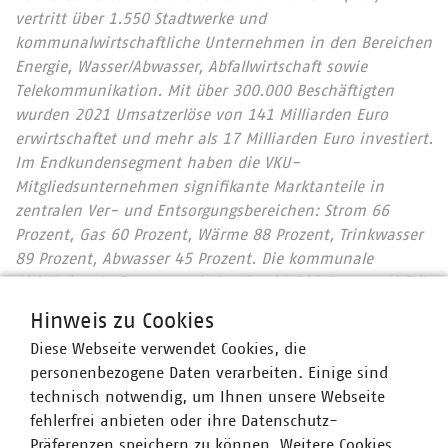
vertritt über 1.550 Stadtwerke und
kommunalwirtschaftliche Unternehmen in den Bereichen
Energie, Wasser/Abwasser, Abfallwirtschaft sowie
Telekommunikation. Mit über 300.000 Beschäftigten
wurden 2021 Umsatzerlöse von 141 Milliarden Euro
erwirtschaftet und mehr als 17 Milliarden Euro investiert.
Im Endkundensegment haben die VKU-
Mitgliedsunternehmen signifikante Marktanteile in
zentralen Ver- und Entsorgungsbereichen: Strom 66
Prozent, Gas 60 Prozent, Wärme 88 Prozent, Trinkwasser
89 Prozent, Abwasser 45 Prozent. Die kommunale
Abfallwirtschaft entsorgt jeden Tag 31.500 Tonnen Abfall
und hat seit 1990 rund 78 Prozent ihrer CO2-Emissionen
Hinweis zu Cookies
eingespart – damit ist sie der Hidden Champion des
Diese Webseite verwendet Cookies, die
Klimaschutzes. Immer mehr Mitgliedsunternehmen
personenbezogene Daten verarbeiten. Einige sind
engagieren sich im Breitbandausbau: 206 Unternehmen
technisch notwendig, um Ihnen unsere Webseite
investieren pro Jahr über 822 Millionen Euro. Künftig
fehlerfrei anbieten oder ihre Datenschutz-
wollen 80 Prozent der kommunalen Unternehmen den
Präferenzen speichern zu können. Weitere Cookies