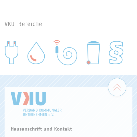
VKU-Bereiche
WASSER/ABWASSER
ENERGIEWIRTSCHAFT
ABFALLWIRTSCHAFT
RECHT
DIGITALISIERUNG/TK
Zum 
Hausanschrift und Kontakt