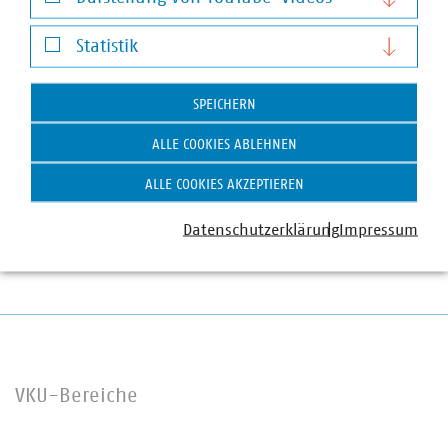
Darstellung von YouTube-Videos
Stefan Luig
Statistik
Leiter Presse und Pressesprecher mit Schwerpunkt
Statistik
Wasser/Abwasser
SPEICHERN
+49 170 8580-226
luig(at)vku(dot)de
ALLE COOKIES ABLEHNEN
ALLE COOKIES AKZEPTIEREN
Datenschutzerklärung
Impressum
VKU-Bereiche