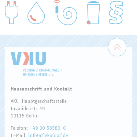
WASSER/ABWASSER
ENERGIEWIRTSCHAFT
ABFALLWIRTSCHAFT
RECHT
DIGITALISIERUNG/TK
Zum 
Hausanschrift und Kontakt
VKU-Hauptgeschäftsstelle
Invalidenstr. 91
10115 Berlin
Telefon:
+49 30 58580-0
E-Mail:
info(at)vku(dot)de