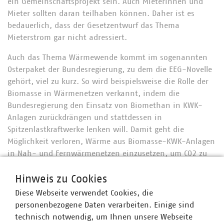
ein Gemeinschaftsprojekt sein. Auch Mieterinnen und
Mieter sollten daran teilhaben können. Daher ist es
bedauerlich, dass der Gesetzentwurf das Thema
Mieterstrom gar nicht adressiert.
Auch das Thema Wärmewende kommt im sogenannten
Osterpaket der Bundesregierung, zu dem die EEG-Novelle
gehört, viel zu kurz. So wird beispielsweise die Rolle der
Biomasse in Wärmenetzen verkannt, indem die
Bundesregierung den Einsatz von Biomethan in KWK-
Anlagen zurückdrängen und stattdessen in
Spitzenlastkraftwerke lenken will. Damit geht die
Möglichkeit verloren, Wärme aus Biomasse-KWK-Anlagen
in Nah- und Fernwärmenetzen einzusetzen, um CO2 zu
vermeiden und den Erdgasanteil zu reduzieren. Darüber
hinaus erschwert der Gesetzentwurf den notwendigen
Hinweis zu Cookies
Ausbau der Kraft-Wärme-Kopplung, insbesondere durch
Diese Webseite verwendet Cookies, die
eine praxisferne Ausgestaltung der Wasserstofffähigkeit
personenbezogene Daten verarbeiten. Einige sind
für KWK-Anlagen. Diese Anlagen sind jedoch notwendig,
technisch notwendig, um Ihnen unsere Webseite