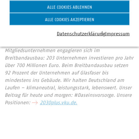
Prozent, Gas 67 Prozent, Trinkwasser 91 Prozent, Wärme
ALLE COOKIES ABLEHNEN
79 Prozent, Abwasser 45 Prozent. Sie entsorgen jeden Tag
ALLE COOKIES AKZEPTIEREN
31.500 Tonnen Abfall und tragen durch getrennte
Sammlung entscheidend dazu bei, dass Deutschland mit
Datenschutzerklärung
Impressum
67 Prozent die höchste Recyclingquote in der
Europäischen Union hat. Immer mehr
Mitgliedsunternehmen engagieren sich im
Breitbandausbau: 203 Unternehmen investieren pro Jahr
über 700 Millionen Euro. Beim Breitbandausbau setzen
92 Prozent der Unternehmen auf Glasfaser bis
mindestens ins Gebäude. Wir halten Deutschland am
Laufen – klimaneutral, leistungsstark, lebenswert. Unser
Beitrag für heute und morgen: #Daseinsvorsorge. Unsere
Positionen:
2030plus.vku.de.