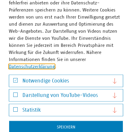
um den EE-Ausbau abzusichern und
fehlerfrei anbieten oder ihre Datenschutz-
Versorgungssicherheit in Strom und Wärme zu
Präferenzen speichern zu können. Weitere Cookies
gewährleisten. Ihr Zubau wird jedoch nicht angemessen
werden von uns erst nach Ihrer Einwilligung gesetzt
angereizt. Sowohl beim Thema Dach-PV als auch bei der
und dienen zur Auswertung und Optimierung des
KWK besteht daher dringend Nachbesserungsbedarf im
Web-Angebotes. Zur Darstellung von Videos nutzen
parlamentarischen Verfahren.“
wir die Dienste von YouTube. Ihr Einverständnis
können Sie jederzeit im Bereich Privatsphäre mit
Wirkung für die Zukunft widerrufen. Nähere
Informationen finden Sie in unserer
Datenschutzerklärung
.
Der Verband kommunaler Unternehmen e. V. (VKU)
vertritt über 1.500 Stadtwerke und
Notwendige Cookies
kommunalwirtschaftliche Unternehmen in den Bereichen
Energie, Wasser/Abwasser, Abfallwirtschaft sowie
Notwendige Cookies
Darstellung von YouTube-Videos
Telekommunikation. Mit rund 283.000 Beschäftigten
wurden 2019 Umsatzerlöse von 123 Milliarden Euro
Darstellung von YouTube-Videos
erwirtschaftet und mehr als 13 Milliarden Euro investiert.
Statistik
Im Endkundensegment haben die VKU-
Statistik
Mitgliedsunternehmen signifikante Marktanteile in
SPEICHERN
zentralen Ver- und Entsorgungsbereichen: Strom 62