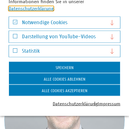
Informationen finden Sie in unserer
Wir halten Deutschland am Laufen – denn nichts
Datenschutzerklärung
.
geschieht, wenn es nicht vor Ort passiert: Unser Beitrag
für heute und morgen: #Daseinsvorsorge. Unsere
Notwendige Cookies
Positionen:
https://www.vku.de/vku-positionen/
Notwendige Cookies
Darstellung von YouTube-Videos
Darstellung von YouTube-Videos
Ansprechpartner
Statistik
Statistik
SPEICHERN
ALLE COOKIES ABLEHNEN
ALLE COOKIES AKZEPTIEREN
Datenschutzerklärung
Impressum