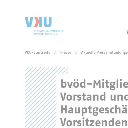
Zum Hauptinhalt springen
Zur Suche springen
VKU-Startseite
Presse
Aktuelle Pressemitteilung
Sie befinden sich hier:
bvöd-Mitgli
Vorstand und
Hauptgeschäf
Vorsitzenden