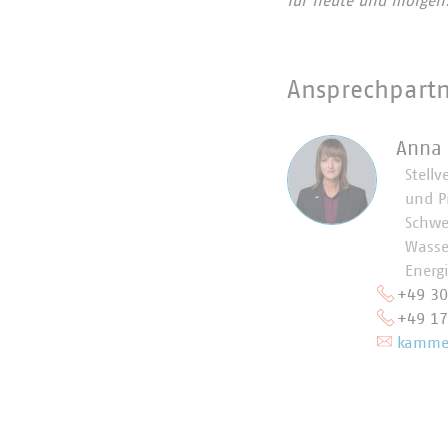
für heute und morgen
Ansprechpart
Anna
Stellv
und P
Schwe
Wasse
Energ
+49 3
+49 1
kammer