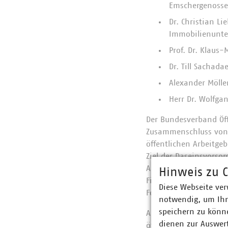
Emschergenosse
Dr. Christian L
Immobilienunte
Prof. Dr. Klaus
Dr. Till Sachada
Alexander Mölle
Herr Dr. Wolfga
Der Bundesverband Öff
Zusammenschluss von 
öffentlichen Arbeitg
Ziel der Daseinsvorsor
Abfallwirtschaft, öff
Hinweis zu C
Finanzwirtschaft sowi
Diese Webseite ver
Forschungs- und Verw
notwendig, um Ihn
speichern zu könne
Als deutsche Sektion v
dienen zur Auswer
öffentlichen Wirtscha