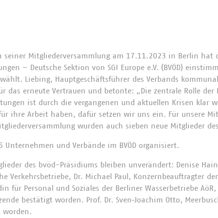
 seiner Mitgliederversammlung am 17.11.2023 in Berlin hat
tungen – Deutsche Sektion von SGI Europe e.V. (BVÖD) einstimm
ewählt. Liebing, Hauptgeschäftsführer des Verbands kommuna
ür das erneute Vertrauen und betonte: „Die zentrale Rolle der
stungen ist durch die vergangenen und aktuellen Krisen klar wi
ür ihre Arbeit haben, dafür setzen wir uns ein. Für unsere Mit
itgliederversammlung wurden auch sieben neue Mitglieder de
5 Unternehmen und Verbände im BVÖD organisiert.
glieder des bvöd-Präsidiums bleiben unverändert: Denise Hain
e Verkehrsbetriebe, Dr. Michael Paul, Konzernbeauftragter de
din für Personal und Soziales der Berliner Wasserbetriebe AöR,
tzende bestätigt worden. Prof. Dr. Sven‐Joachim Otto, Meerbusc
t worden.