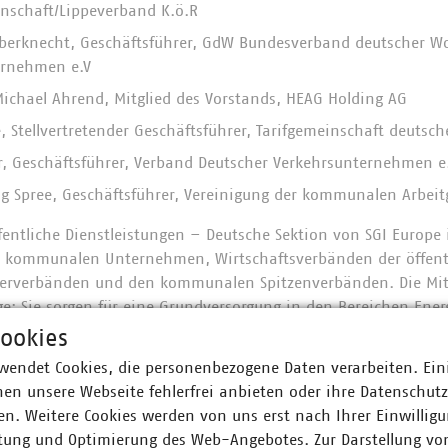
nschaft/Lippeverband K.ö.R
ieberknecht, Geschäftsführer, GdW Bundesverband deutscher 
rnehmen e.V
-Michael Ahrend, Mitglied des Vorstands, HEAG Holding AG
e, Stellvertretender Geschäftsführer, Tarifgemeinschaft deutsc
r, Geschäftsführer, Verband Deutscher Verkehrsunternehmen e.
ng Spree, Geschäftsführer, Vereinigung der kommunalen Arbeit
entliche Dienstleistungen – Deutsche Sektion von SGI Europe i
kommunalen Unternehmen, Wirtschaftsverbänden der öffentl
eberverbänden und den kommunalen Spitzenverbänden. Die Mitg
ge: Sie sorgen für eine Grundversorgung in den Bereichen Ener
entlicher Verkehr, Telekommunikation, Bäder, Häfen, Wohnung
ookies
e soziale, kulturelle, Gesundheits- und Erziehungsdienstleist
wendet Cookies, die personenbezogene Daten verarbeiten. Ein
altungsdienstleistungen.
en unsere Webseite fehlerfrei anbieten oder ihre Datenschut
n. Weitere Cookies werden von uns erst nach Ihrer Einwilligu
on SGI Europe ist es das
Hauptanliegen des bvöd, die Interes
tung und Optimierung des Web-Angebotes. Zur Darstellung vo
ft und öffentlichen Arbeitgeber über den europäischen Verband