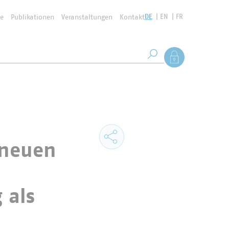
DE
EN
FR
se
Publikationen
Veranstaltungen
Kontakt
Suchbegriff
Als Mitglied anmel
Suche starten
 neuen
 als