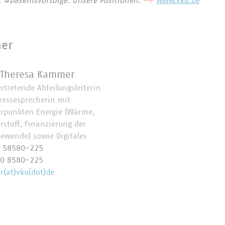
: #Daseinsvorsorge. Unsere Positionen:
www.vku.de
ner
 Theresa Kammer
ertretende Abteilungsleiterin
ressesprecherin mit
rpunkten Energie (Wärme,
rstoff, Finanzierung der
iewende) sowie Digitales
0 58580-225
70 8580-225
(at)vku(dot)de