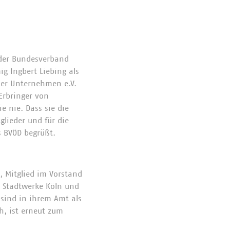
 der Bundesverband
ig Ingbert Liebing als
ler Unternehmen e.V.
 Erbringer von
e nie. Dass sie die
glieder und für die
s BVÖD begrüßt.
, Mitglied im Vorstand
r Stadtwerke Köln und
 sind in ihrem Amt als
h, ist erneut zum