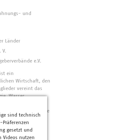
Wohnungs- und
her Länder
 V.
geberverbände e.V.
st ein
ichen Wirtschaft, den
lieder vereint das
gie, Wasser,
sbau und
ungen, Bildungs- sowie
ige sind technisch
z-Präferenzen
ng gesetzt und
sen der deutschen
n Videos nutzen
 der öffentlichen