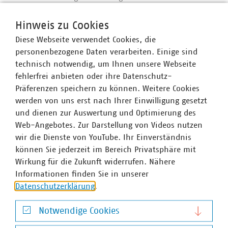
Interesses bis Ende 2030 ist dabei ein annehmbarer
Kompromiss zwischen den Bundesministerien für
Hinweis zu Cookies
Digitales und Umwelt, der nach Monaten der
Diese Webseite verwendet Cookies, die
Ungewissheit den Weg für das parlamentarische
personenbezogene Daten verarbeiten. Einige sind
Verfahren freimacht. Wiederkehrend war das TK-NABEG
technisch notwendig, um Ihnen unsere Webseite
von der Tagesordnung des Bundeskabinetts genommen
fehlerfrei anbieten oder ihre Datenschutz-
worden, weil ein Kompromiss über das überragende
Präferenzen speichern zu können. Weitere Cookies
öffentliche Interesse ausblieb.
werden von uns erst nach Ihrer Einwilligung gesetzt
und dienen zur Auswertung und Optimierung des
Hintergrund zum TK-NABEG:
Web-Angebotes. Zur Darstellung von Videos nutzen
Es handelt sich um ein Mantelgesetz. Zentraler
wir die Dienste von YouTube. Ihr Einverständnis
Bestandteil ist eine „kleine“ Novelle des
können Sie jederzeit im Bereich Privatsphäre mit
Telekommunikationsgesetzes (TKG), mit einem
Wirkung für die Zukunft widerrufen. Nähere
Schwerpunkt auf einer gesetzlichen Verankerung des
Informationen finden Sie in unserer
Gigabit-Grundbuches. Die VKU-Stellungnahme zum
Datenschutzerklärung
.
Referentenentwurf der Bundesregierung finden Sie
hier
. Sie wird mit Blick auf den parlamentarischen
Notwendige Cookies
Prozess aktuell überarbeitet.
Notwendige Cookies