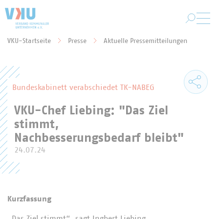
Zum Hauptinhalt springen
VKU-Startseite
Presse
Aktuelle Pressemitteilungen
Sie befinden sich hier:
Bundeskabinett verabschiedet TK-NABEG
VKU-Chef Liebing: "Das Ziel
stimmt,
Nachbesserungsbedarf bleibt"
24.07.24
Kurzfassung
„Das Ziel stimmt“, sagt Ingbert Liebing,