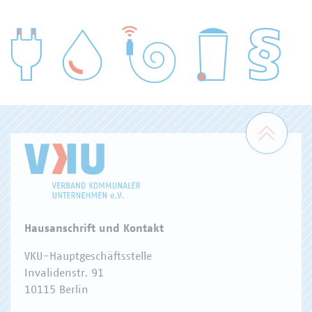
WASSER/ABWASSER
ENERGIEWIRTSCHAFT
ABFALLWIRTSCHAFT
RECHT
DIGITALISIERUNG/TK
Zum 
Hausanschrift und Kontakt
VKU-Hauptgeschäftsstelle
Invalidenstr. 91
10115 Berlin