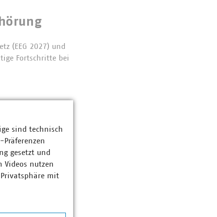
nhörung
etz (EEG 2027) und
ge Fortschritte bei
ige sind technisch
tzen
z-Präferenzen
ng gesetzt und
ien,
n Videos nutzen
g ist Teil der
 Privatsphäre mit