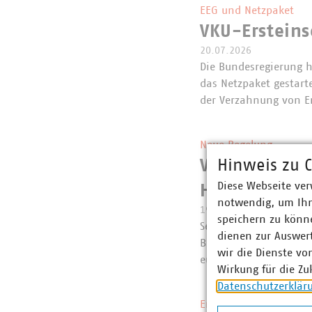
EEG und Netzpaket
VKU-Erstein
20.07.2026
Die Bundesregierung 
das Netzpaket gestart
der Verzahnung von 
Neue Regelung
VKU zum EU-V
Hinweis zu C
Diese Webseite ver
Herstellerve
notwendig, um Ihn
19.07.2026
speichern zu könne
Seit dem 19. Juli dür
dienen zur Auswer
Bekleidungsaccessoire
wir die Dienste vo
europäischen Ökodesi
Wirkung für die Zu
Datenschutzerklär
Entwurf der Novelle d