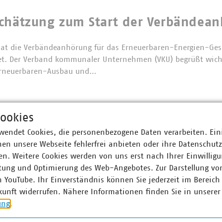
schätzung zum Start der Verbändea
hat die Verbändeanhörung für das Erneuerbaren-Energien-Ges
et. Der Verband kommunaler Unternehmen (VKU) begrüßt wichti
Erneuerbaren-Ausbau und…
ernichtungsverbot für Textilien:
ookies
wendet Cookies, die personenbezogene Daten verarbeiten. Ein
rantwortung jetzt konsequent umse
en unsere Webseite fehlerfrei anbieten oder ihre Datenschut
n. Weitere Cookies werden von uns erst nach Ihrer Einwilligu
fen große Unternehmen in der EU bestimmte unverkaufte Textil
tung und Optimierung des Web-Angebotes. Zur Darstellung vo
s und Schuhe grundsätzlich nicht mehr vernichten. Die Regelun
n YouTube. Ihr Einverständnis können Sie jederzeit im Bereich
gn-Verordnung für nachhaltige Produkte (ESPR)…
kunft widerrufen. Nähere Informationen finden Sie in unserer
ung
.
es BEHG