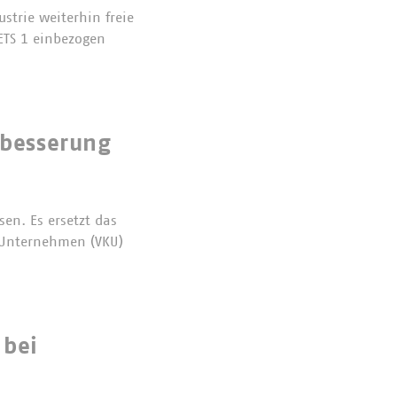
ustrie weiterhin freie
 ETS 1 einbezogen
hbesserung
en. Es ersetzt das
 Unternehmen (VKU)
 bei