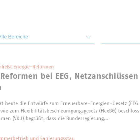
emen und Bereiche
Von
hließt Energie-Reformen
 Reformen bei EEG, Netzanschlüssen
n
at heute die Entwürfe zum Erneuerbare-Energien-Gesetz (EEG
wie zum Flexibilitätsbeschleunigungsgesetz (FlexBG) beschlos
men (VKU) begrüßt, dass die Bundesregierung…
ommerbetrieb und Sanierungsstau