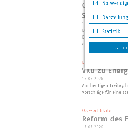
Notwendige
CO2-Preis fü
Notwendige Co
Spekulanten 
Darstellun
17.07.2026
Darstellung v
Der Verband kommunal
Statistik
Brennstoffemissionsh
Statistik
die Weichen für den 
SPEICH
ETS, Elektrifizierungs
VKU zu Ener
17.07.2026
Am heutigen Freitag 
Vorschläge für eine st
CO₂-Zertifikate
Reform des E
17.07.2026