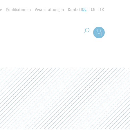
DE
EN
FR
se
Publikationen
Veranstaltungen
Kontakt
Suchbegriff
Als Mitglied anmel
Suche starten