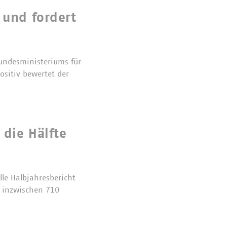
 und fordert
undesministeriums für
ositiv bewertet der
 die Hälfte
lle Halbjahresbericht
n inzwischen 710