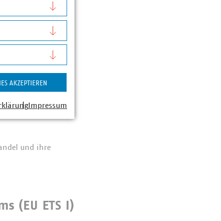
warnt:
des
ie Bundesregierung
IES AKZEPTIEREN
rklärung
Impressum
andel und ihre
s (EU ETS I)