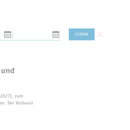
Bis
Formular zurück
FILTERN
 und
 2027), zum
sen. Der Verband