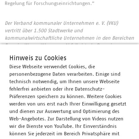
Regelung für Forschungseinrichtungen.“
Der Verband kommunaler Unternehmen e. V. (VKU)
vertritt über 1.500 Stadtwerke und
kommunalwirtschaftliche Unternehmen in den Bereichen
Energie, Wasser/Abwasser, Abfallwirtschaft sowie
Telekommunikation. Mit rund 293.000 Beschäftigten
Hinweis zu Cookies
wurden 2020 Umsatzerlöse von 123 Milliarden Euro
Diese Webseite verwendet Cookies, die
erwirtschaftet und mehr als 16 Milliarden Euro investiert.
personenbezogene Daten verarbeiten. Einige sind
Im Endkundensegment haben die VKU-
technisch notwendig, um Ihnen unsere Webseite
Mitgliedsunternehmen signifikante Marktanteile in
fehlerfrei anbieten oder ihre Datenschutz-
zentralen Ver- und Entsorgungsbereichen: Strom 66
Präferenzen speichern zu können. Weitere Cookies
Prozent, Gas 60 Prozent, Wärme 88 Prozent, Trinkwasser
werden von uns erst nach Ihrer Einwilligung gesetzt
89 Prozent, Abwasser 45 Prozent. Die kommunale
und dienen zur Auswertung und Optimierung des
Abfallwirtschaft entsorgt jeden Tag 31.500 Tonnen Abfall
Web-Angebotes. Zur Darstellung von Videos nutzen
und hat seit 1990 rund 76 Prozent ihrer CO2-Emissionen
wir die Dienste von YouTube. Ihr Einverständnis
eingespart – damit ist sie der Hidden Champion des
können Sie jederzeit im Bereich Privatsphäre mit
Klimaschutzes. Immer mehr Mitgliedsunternehmen