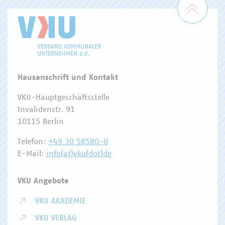
Zum 
Hausanschrift und Kontakt
VKU-Hauptgeschäftsstelle
Invalidenstr. 91
10115 Berlin
Telefon:
+49 30 58580-0
E-Mail:
info(at)vku(dot)de
VKU Angebote
VKU AKADEMIE
VKU VERLAG