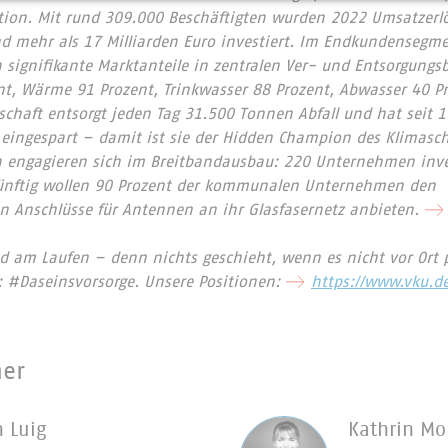
ion. Mit rund 309.000 Beschäftigten wurden 2022 Umsatzerlö
nd mehr als 17 Milliarden Euro investiert. Im Endkundensegm
signifikante Marktanteile in zentralen Ver- und Entsorgungs
nt, Wärme 91 Prozent, Trinkwasser 88 Prozent, Abwasser 40 Pr
chaft entsorgt jeden Tag 31.500 Tonnen Abfall und hat seit 
 eingespart – damit ist sie der Hidden Champion des Klimas
 engagieren sich im Breitbandausbau: 220 Unternehmen inves
Künftig wollen 90 Prozent der kommunalen Unternehmen den
 Anschlüsse für Antennen an ihr Glasfasernetz anbieten.
d am Laufen – denn nichts geschieht, wenn es nicht vor Ort p
: #Daseinsvorsorge. Unsere Positionen:
https://www.vku.d
ner
n Luig
Kathrin Mo