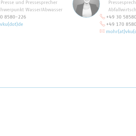
r Presse und Pressesprecher
Pressesprec
chwerpunkt Wasser/Abwasser
Abfallwirtsc
70 8580-226
+49 30 5858
)vku(dot)de
+49 170 858
mohr(at)vku(