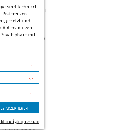
ige sind technisch
ht mehr brennen, nicht
z-Präferenzen
kskörper dürfen erst
ng gesetzt und
hlt sind. Abgebrannte
n Videos nutzen
rden. Auch
 Privatsphäre mit
ssbatterien aus Pappe
hen Rückständen
verpackungen müssen
er. Glasflaschen ohne
.
könnten durch Regen-
tzen, weswegen eine
IES AKZEPTIEREN
nd
rklärung
Impressum
Abfallwirtschaft