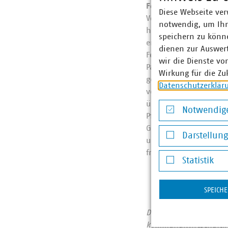
Feuerwerkskörper an 
Diese Webseite ver
Vor der Entsorgung is
notwendig, um Ihn
heiß oder warm sind, 
speichern zu könne
entsorgt werden, wenn
dienen zur Auswer
Feuerwerkskörper, Meh
wir die Dienste vo
Pappröhren, die in Fe
Wirkung für die Zu
gehören zwingend in 
Datenschutzerklär
verschmutzt und könn
über die gelbe Tonne 
Notwendige
Pfand sollten nach Far
Notwendige Co
Generell gilt: Abgebr
Darstellun
und Schmelzwasser w
Darstellung v
frühzeitige Vermeidung
Statistik
Statistik
SPEICH
Der Verband kommunale
kommunalwirtschaftlic