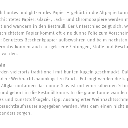
 buntes und glitzerndes Papier – gehört in die Altpapierton
ichtetes Papier: Glacé-, Lack- und Chromopapiere werden mi
lt und wandern in den Restmüll. Der Unterschied zeigt sich, 
beschichtetem Papier kommt oft eine dünne Folie zum Vorschein
n: Benutztes Geschenkpapier aufbewahren und beim nächsten 
rnativ können auch ausgelesene Zeitungen, Stoffe und Geschir
 werden.
eln
n vielerorts traditionell mit bunten Kugeln geschmückt. Dab
ndere Weihnachtsbaumkugel zu Bruch. Entsorgt werden die ka
Altglascontainer: Das dünne Glas ist mit einer silbernen Schi
 und gehört in die Restmülltonne. In die graue Tonne wander
s und Kunststoffkugeln. Tipp: Ausrangierter Weihnachtsschmu
brauchtkaufhäuser abgegeben werden. Was dem einen nicht me
anders sorgen.