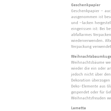
Geschenkpapier
Geschenkpapier – auch
ausgenommen ist besch
und –lacken hergestel
eingerissen ist: Bei 
abfallarmes Verpacke
wiederverwenden. Alte
Verpackung verwendet
Weihnachtsbaumkug
Weihnachtsbäume werde
wieder die ein oder a
jedoch nicht über den 
Dekoration überzogen
Deko-Elemente aus Gla
gespendet oder für Ge
Weihnachtsfreuden wo
Lametta