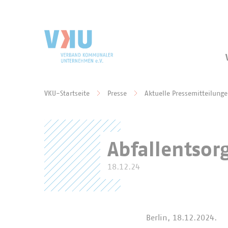
Zum Hauptinhalt springen
Zur Suche springen
VKU-Startseite
Presse
Aktuelle Pressemitteilung
Sie befinden sich hier:
Abfallentsor
18.12.24
Berlin, 18.12.2024.