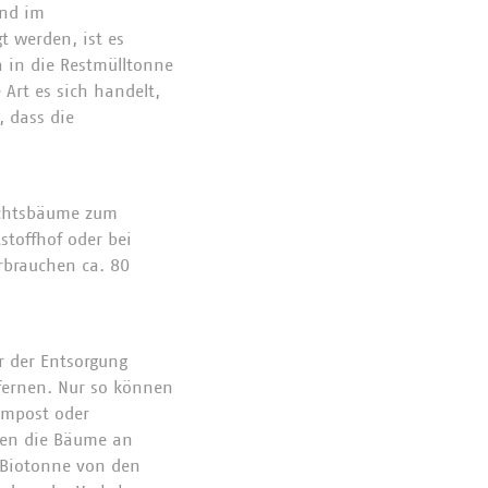
nd im
t werden, ist es
 in die Restmülltonne
Art es sich handelt,
 dass die
achtsbäume zum
stoffhof oder bei
rbrauchen ca. 80
 der Entsorgung
tfernen. Nur so können
ompost oder
den die Bäume an
 Biotonne von den