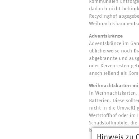
kommunalen Entsorger
dadurch nicht behinde
Recyclinghof abgegeb
Weihnachtsbaumentsor
Adventskränze
Adventskränze im Gan
üblicherweise noch Dr
abgebrannte und ausg
oder Kerzenresten get
anschließend als Kom
Weihnachtskarten mi
In Weihnachtskarten, 
Batterien. Diese soll
nicht in die Umwelt)
Wertstoffhof oder im
Schadstoffmobile, di
bei denen Altbatterie
Hinweis zu C