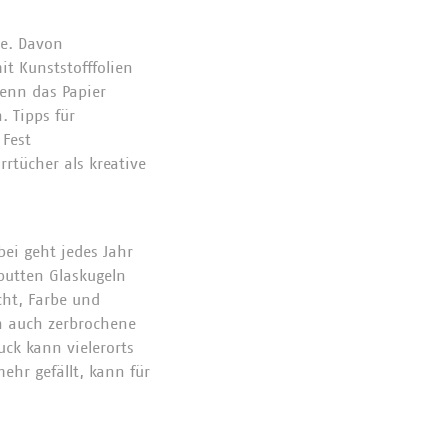
ne. Davon
t Kunststofffolien
wenn das Papier
. Tipps für
Fest
rtücher als kreative
ei geht jedes Jahr
putten Glaskugeln
cht, Farbe und
n auch zerbrochene
ck kann vielerorts
hr gefällt, kann für