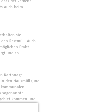
 dass der Verkehr
rts auch beim
thalten sie
n den Restmüll. Auch
 möglichen Draht-
rgt und so
en Kartonage
t in den Hausmüll (und
im kommunalen
en sogenannte
degebiet kommen und
werden können.