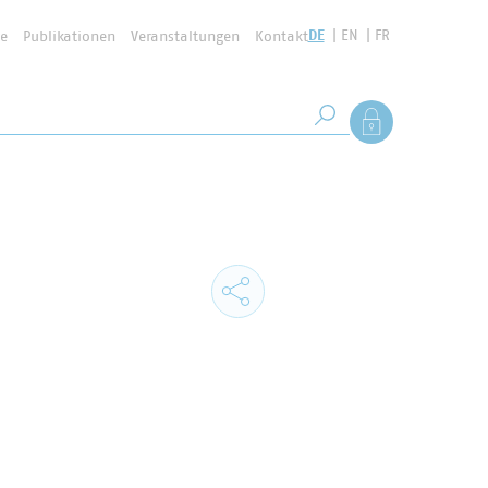
DE
EN
FR
se
Publikationen
Veranstaltungen
Kontakt
Suchbegriff
Als Mitglied anmel
Suche starten