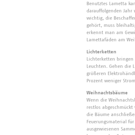
Benutztes Lametta k
darauffolgenden Jahr 
wichtig, die Beschaf
gehört, muss bleihalt
erkennt man am Gewich
Lamettafäden am Wei
Lichterketten
Lichterketten bringe
Leuchten. Gehen die L
größeren Elektrohändl
Prozent weniger Stro
Weihnachtsbäume
Wenn die Weihnachtsb
restlos abgeschmückt 
die Bäume anschließe
Feuerungsmaterial fü
ausgewiesenen Sammel