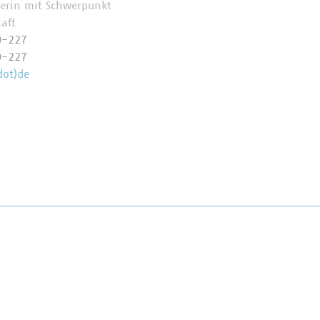
herin mit Schwerpunkt
haft
0-227
0-227
dot)de