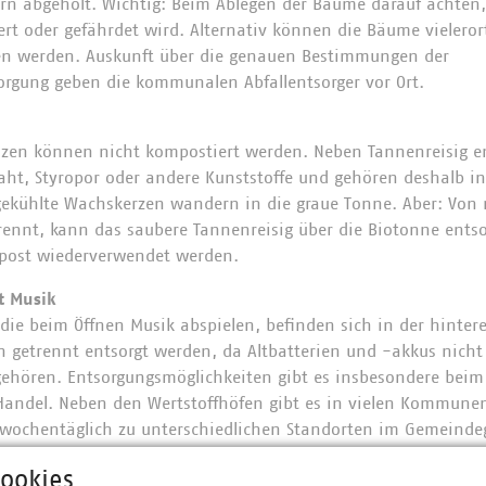
n abgeholt. Wichtig: Beim Ablegen der Bäume darauf achten,
rt oder gefährdet wird. Alternativ können die Bäume vielero
en werden. Auskunft über die genauen Bestimmungen der
gung geben die kommunalen Abfallentsorger vor Ort.
zen können nicht kompostiert werden. Neben Tannenreisig en
aht, Styropor oder andere Kunststoffe und gehören deshalb i
ekühlte Wachskerzen wandern in die graue Tonne. Aber: Von
rennt, kann das saubere Tannenreisig über die Biotonne entso
post wiederverwendet werden.
t Musik
die beim Öffnen Musik abspielen, befinden sich in der hinter
ten getrennt entsorgt werden, da Altbatterien und -akkus nich
 gehören. Entsorgungsmöglichkeiten gibt es insbesondere be
 Handel. Neben den Wertstoffhöfen gibt es in vielen Kommun
e wochentäglich zu unterschiedlichen Standorten im Gemein
n, Akkus und häufig auch kleine Elektroaltgeräte abgegeben 
ookies