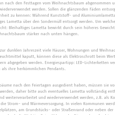
ann nach den Festtagen vom Weihnachtsbaum abgenommen u
wiederverwendet werden. Sollen die glänzenden Fäden entsorg
fenheit zu kennen: Während Kunststoff- und Aluminiumlametta
iges Lametta über den Sondermüll entsorgt werden. Um welche 
t: Bleihaltiges Lametta bewirkt durch sein höheres Gewicht,
hnachtsbaum stärker nach unten hängen.
n zur dunklen Jahreszeit viele Häuser, Wohnungen und Weihn
euchtmittel kaputt, können diese als Elektroschrott beim Wert
ern abgegeben werden. Energiespartipp: LED-Lichterketten ve
m als ihre herkömmlichen Pendants.
äume nach den Feiertagen ausgedient haben, müssen sie vor
werden, daher bitte auch eventuelles Lametta vollständig en
nd weiterverarbeitet und wiederverwendet werden, z.B. als K
r die Strom- und Wärmeversorgung. In vielen Kommunen wer
plätzen, am Grundstücks- oder Straßenrand oder neben der