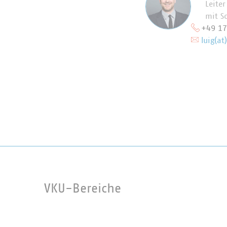
Leite
mit S
+49 1
luig(at
VKU-Bereiche