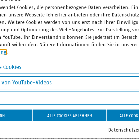
Silvester
wendet Cookies, die personenbezogene Daten verarbeiten. Ein
t es wichtig, darauf zu achten, dass die Feuerwerkskörper nic
en unsere Webseite fehlerfrei anbieten oder ihre Datenschut
sodass sich der Abfall in der Tonne nicht entzündet. Feuerwer
n. Weitere Cookies werden von uns erst nach Ihrer Einwilligu
 keine Glut mehr vorhanden ist, und sie vollständig ausgekü
tung und Optimierung des Web-Angebotes. Zur Darstellung vo
rschussbatterien und Böller müssen im Restmüll entsorgt we
n YouTube. Ihr Einverständnis können Sie jederzeit im Bereich
uerwerkskörpern verarbeitet wurden oder gezündete Mehrschu
kunft widerrufen. Nähere Informationen finden Sie in unserer
die graue Tonne. Nach dem Abfeuern sind diese mit chemisc
ung
.
en nicht mehr über das Altpapier verwertet werden. Plastik
entsorgt werden, Verpackungen aus Pappe gehören ins Altpapi
 Cookies
be sortiert über die jeweiligen Glascontainer beseitigt werden
okies
annte Feuerwerkskörper enthalten diverse Chemikalien. Diese 
g von YouTube-Videos
eggespült werden und dadurch Boden und Gewässer verschmu
on YouTube-Videos
 durch die richtige Entsorgung wichtig ist.
ERN
ALLE COOKIES ABLEHNEN
ALLE COOK
r Unternehmen e. V. (VKU) vertritt über 1.580 Stadtwerke u
Datenschutze
he Unternehmen in den Bereichen Energie, Wasser/Abwasser, 