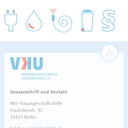
WASSER/ABWASSER
ENERGIEWIRTSCHAFT
ABFALLWIRTSCHAFT
RECHT
DIGITALISIERUNG/TK
Zum 
Hausanschrift und Kontakt
VKU-Hauptgeschäftsstelle
Invalidenstr. 91
10115 Berlin