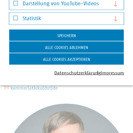
Darstellung von YouTube-Videos
Darstellung von YouTube-Videos
Statistik
Statistik
SPEICHERN
Anna Theresa Kammer
Stellvertretende Abteilungsleiterin und
ALLE COOKIES ABLEHNEN
Pressesprecherin mit Schwerpunkten Energie (Wärme,
Wasserstoff, Finanzierung der Energiewende) sowie
ALLE COOKIES AKZEPTIEREN
Digitales
Datenschutzerklärung
Impressum
+49 30 58580-225
+49 170 8580-225
kammer(at)vku(dot)de