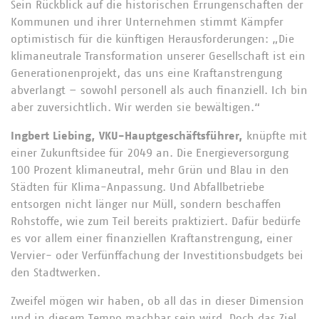
Sein Rückblick auf die historischen Errungenschaften der
Kommunen und ihrer Unternehmen stimmt Kämpfer
optimistisch für die künftigen Herausforderungen: „Die
klimaneutrale Transformation unserer Gesellschaft ist ein
Generationenprojekt, das uns eine Kraftanstrengung
abverlangt – sowohl personell als auch finanziell. Ich bin
aber zuversichtlich. Wir werden sie bewältigen.“
Ingbert Liebing, VKU-Hauptgeschäftsführer,
knüpfte mit
einer Zukunftsidee für 2049 an. Die Energieversorgung
100 Prozent klimaneutral, mehr Grün und Blau in den
Städten für Klima-Anpassung. Und Abfallbetriebe
entsorgen nicht länger nur Müll, sondern beschaffen
Rohstoffe, wie zum Teil bereits praktiziert. Dafür bedürfe
es vor allem einer finanziellen Kraftanstrengung, einer
Vervier- oder Verfünffachung der Investitionsbudgets bei
den Stadtwerken.
Zweifel mögen wir haben, ob all das in dieser Dimension
und in diesem Tempo machbar sein wird. Doch das Ziel