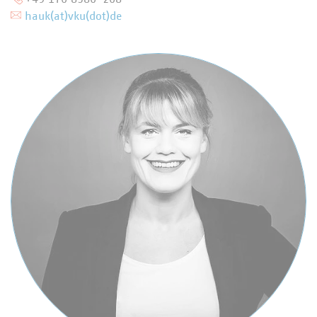
hauk(at)vku(dot)de