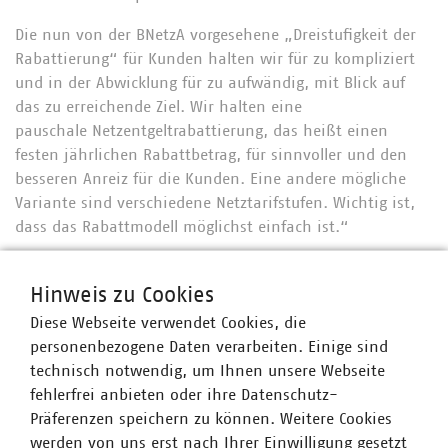
Die nun von der BNetzA vorgesehene „Dreistufigkeit der
Rabattierung“ für Kunden halten wir für zu kompliziert
und in der Abwicklung für zu aufwändig, mit Blick auf
das zu erreichende Ziel. Wir halten eine
pauschale Netzentgeltrabattierung, das heißt einen
festen jährlichen Rabattbetrag, für sinnvoller und den
besseren Anreiz für die Kunden. Eine andere mögliche
Variante sind verschiedene Netztarifstufen. Wichtig ist,
dass das Rabattmodell möglichst einfach ist.“
Der Verband kommunaler Unternehmen e. V. (VKU)
Hinweis zu Cookies
vertritt über 1.550 Stadtwerke und
Diese Webseite verwendet Cookies, die
kommunalwirtschaftliche Unternehmen in den Bereichen
personenbezogene Daten verarbeiten. Einige sind
Energie, Wasser/Abwasser, Abfallwirtschaft sowie
technisch notwendig, um Ihnen unsere Webseite
Telekommunikation. Mit über 300.000 Beschäftigten
fehlerfrei anbieten oder ihre Datenschutz-
wurden 2021 Umsatzerlöse von 141 Milliarden Euro
Präferenzen speichern zu können. Weitere Cookies
erwirtschaftet und mehr als 17 Milliarden Euro investiert.
werden von uns erst nach Ihrer Einwilligung gesetzt