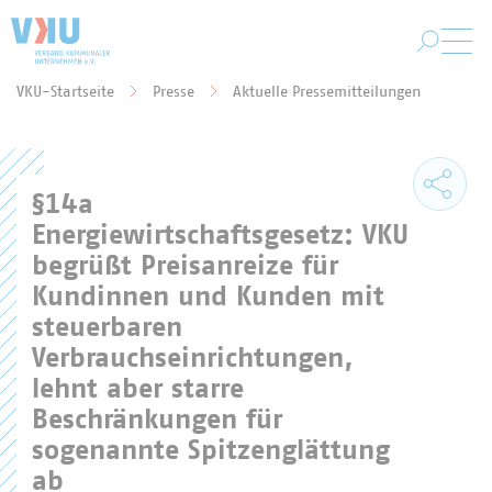
Zum Hauptinhalt springen
VKU-Startseite
Presse
Aktuelle Pressemitteilungen
Sie befinden sich hier:
§14a
Energiewirtschaftsgesetz: VKU
begrüßt Preisanreize für
Kundinnen und Kunden mit
steuerbaren
Verbrauchseinrichtungen,
lehnt aber starre
Beschränkungen für
sogenannte Spitzenglättung
ab