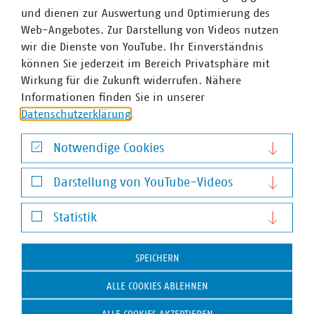
Im Endkundensegment haben die VKU-
und dienen zur Auswertung und Optimierung des
Mitgliedsunternehmen signifikante Marktanteile in
Web-Angebotes. Zur Darstellung von Videos nutzen
zentralen Ver- und Entsorgungsbereichen: Strom 66
wir die Dienste von YouTube. Ihr Einverständnis
Prozent, Gas 60 Prozent, Wärme 88 Prozent, Trinkwasser
können Sie jederzeit im Bereich Privatsphäre mit
89 Prozent, Abwasser 45 Prozent. Die kommunale
Wirkung für die Zukunft widerrufen. Nähere
Abfallwirtschaft entsorgt jeden Tag 31.500 Tonnen Abfall
Informationen finden Sie in unserer
und hat seit 1990 rund 78 Prozent ihrer CO2-Emissionen
Datenschutzerklärung
.
eingespart – damit ist sie der Hidden Champion des
Klimaschutzes. Immer mehr Mitgliedsunternehmen
Notwendige Cookies
engagieren sich im Breitbandausbau: 206 Unternehmen
Notwendige Cookies
investieren pro Jahr über 822 Millionen Euro. Künftig
Darstellung von YouTube-Videos
wollen 80 Prozent der kommunalen Unternehmen den
Darstellung von YouTube-Videos
Mobilfunkunternehmen Anschlüsse für Antennen an ihr
Statistik
Glasfasernetz anbieten.
Zahlen Daten Fakten 202
3
Statistik
Wir halten Deutschland am Laufen – denn nichts
SPEICHERN
geschieht, wenn es nicht vor Ort passiert: Unser Beitrag
für heute und morgen: #Daseinsvorsorge. Unsere
ALLE COOKIES ABLEHNEN
Positionen:
www.vku.de