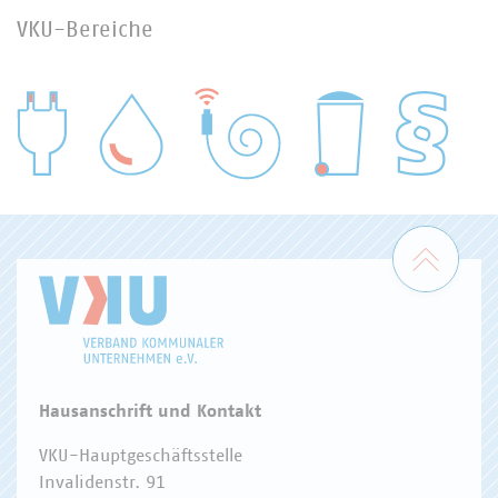
VKU-Bereiche
WASSER/ABWASSER
ENERGIEWIRTSCHAFT
ABFALLWIRTSCHAFT
RECHT
DIGITALISIERUNG/TK
Zum 
Hausanschrift und Kontakt
VKU-Hauptgeschäftsstelle
Invalidenstr. 91