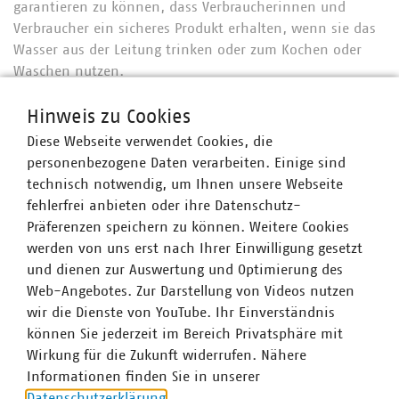
garantieren zu können, dass Verbraucherinnen und
Verbraucher ein sicheres Produkt erhalten, wenn sie das
Wasser aus der Leitung trinken oder zum Kochen oder
Waschen nutzen.
Rechtliche Grundlage dafür ist die
Hinweis zu Cookies
Trinkwasserverordnung. Diese Verordnung verpflichtet
Diese Webseite verwendet Cookies, die
Wasserversorger nicht nur zur Einhaltung gesetzlicher
personenbezogene Daten verarbeiten. Einige sind
Grenzwerte, sondern auch dazu, ihre Kundinnen und
technisch notwendig, um Ihnen unsere Webseite
Kunden umfassend zu informieren. Der Wasserversorger
fehlerfrei anbieten oder ihre Datenschutz-
ist für die Qualität des Trinkwassers bis zum
Präferenzen speichern zu können. Weitere Cookies
Hausanschluss zuständig, also bis zu dem Punkt, an dem
werden von uns erst nach Ihrer Einwilligung gesetzt
das Wasser ins Gebäude gelangt. Ab dort ist der
und dienen zur Auswertung und Optimierung des
Hauseigentümer für die Einhaltung der
Web-Angebotes. Zur Darstellung von Videos nutzen
Trinkwasserqualität verantwortlich.
wir die Dienste von YouTube. Ihr Einverständnis
können Sie jederzeit im Bereich Privatsphäre mit
Die Grenzwerte der Trinkwasserverordnung basieren
Wirkung für die Zukunft widerrufen. Nähere
hauptsächlich auf gesundheitlichen Risiken,
Informationen finden Sie in unserer
berücksichtigen aber auch technologische oder
Datenschutzerklärung
.
ökonomische Aspekte. Eine Grenzwertüberschreitung