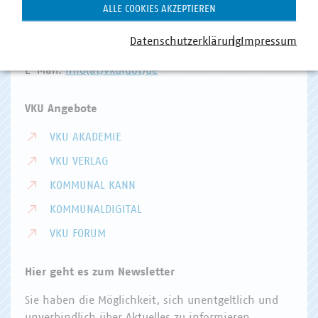
Invalidenstr. 91
ALLE COOKIES AKZEPTIEREN
10115 Berlin
Datenschutzerklärung
Impressum
Telefon:
+49 30 58580-0
E-Mail:
info(at)vku(dot)de
VKU Angebote
VKU AKADEMIE
VKU VERLAG
KOMMUNAL KANN
KOMMUNALDIGITAL
VKU FORUM
Hier geht es zum Newsletter
Sie haben die Möglichkeit, sich unentgeltlich und
unverbindlich über Aktuelles zu informieren.