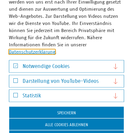
werden von uns erst nach Ihrer Einwilligung gesetzt
und dienen zur Auswertung und Optimierung des
VKU-Bereiche
Web-Angebotes. Zur Darstellung von Videos nutzen
wir die Dienste von YouTube. Ihr Einverständnis
können Sie jederzeit im Bereich Privatsphäre mit
Wirkung für die Zukunft widerrufen. Nähere
Informationen finden Sie in unserer
Datenschutzerklärung
.
WASSER/ABWASSER
ENERGIEWIRTSCHAFT
ABFALLWIRTSCHAFT
RECHT
DIGITALISIERUNG/TK
Notwendige Cookies
Zum 
Notwendige Cookies
Darstellung von YouTube-Videos
Darstellung von YouTube-Videos
Statistik
Statistik
SPEICHERN
Hausanschrift und Kontakt
ALLE COOKIES ABLEHNEN
VKU-Hauptgeschäftsstelle