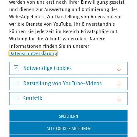
werden von uns erst nach Ihrer Einwilligung gesetzt
und dienen zur Auswertung und Optimierung des
VKU-Bereiche
Web-Angebotes. Zur Darstellung von Videos nutzen
wir die Dienste von YouTube. Ihr Einverständnis
können Sie jederzeit im Bereich Privatsphäre mit
Wirkung für die Zukunft widerrufen. Nähere
Informationen finden Sie in unserer
Datenschutzerklärung
.
WASSER/ABWASSER
ENERGIEWIRTSCHAFT
ABFALLWIRTSCHAFT
RECHT
DIGITALISIERUNG/TK
Notwendige Cookies
Zum 
Notwendige Cookies
Darstellung von YouTube-Videos
Darstellung von YouTube-Videos
Statistik
Statistik
SPEICHERN
Hausanschrift und Kontakt
ALLE COOKIES ABLEHNEN
VKU-Hauptgeschäftsstelle