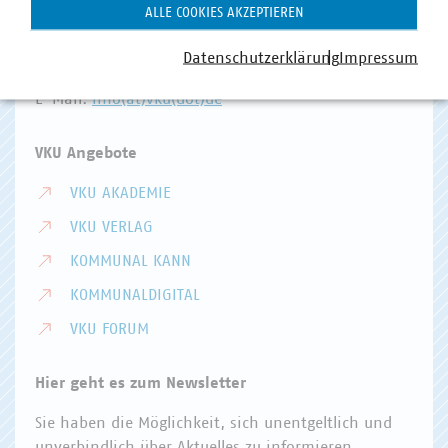
Invalidenstr. 91
ALLE COOKIES AKZEPTIEREN
10115 Berlin
Datenschutzerklärung
Impressum
Telefon:
+49 30 58580-0
E-Mail:
info(at)vku(dot)de
VKU Angebote
VKU AKADEMIE
VKU VERLAG
KOMMUNAL KANN
KOMMUNALDIGITAL
VKU FORUM
Hier geht es zum Newsletter
Sie haben die Möglichkeit, sich unentgeltlich und
unverbindlich über Aktuelles zu informieren.