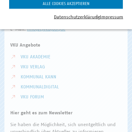
Invalidenstr. 91
ALLE COOKIES AKZEPTIEREN
10115 Berlin
Datenschutzerklärung
Impressum
Telefon:
+49 30 58580-0
E-Mail:
info(at)vku(dot)de
VKU Angebote
VKU AKADEMIE
VKU VERLAG
KOMMUNAL KANN
KOMMUNALDIGITAL
VKU FORUM
Hier geht es zum Newsletter
Sie haben die Möglichkeit, sich unentgeltlich und
unverbindlich über Aktuelles zu informieren.