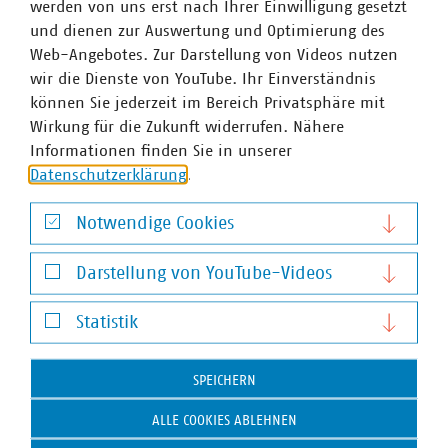
werden von uns erst nach Ihrer Einwilligung gesetzt
und dienen zur Auswertung und Optimierung des
VKU-Bereiche
Web-Angebotes. Zur Darstellung von Videos nutzen
wir die Dienste von YouTube. Ihr Einverständnis
können Sie jederzeit im Bereich Privatsphäre mit
Wirkung für die Zukunft widerrufen. Nähere
Informationen finden Sie in unserer
Datenschutzerklärung
.
WASSER/ABWASSER
ENERGIEWIRTSCHAFT
ABFALLWIRTSCHAFT
RECHT
DIGITALISIERUNG/TK
Notwendige Cookies
Zum 
Notwendige Cookies
Darstellung von YouTube-Videos
Darstellung von YouTube-Videos
Statistik
Statistik
SPEICHERN
Hausanschrift und Kontakt
ALLE COOKIES ABLEHNEN
VKU-Hauptgeschäftsstelle