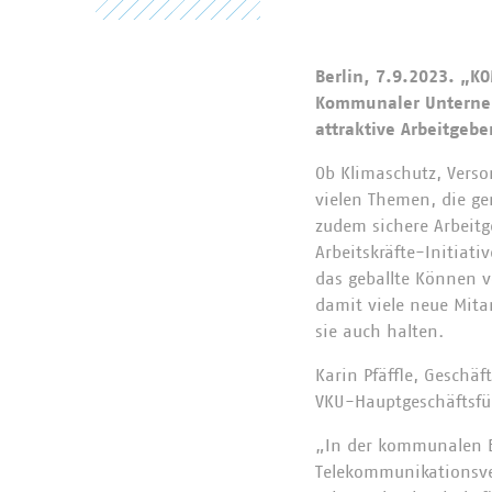
Berlin, 7.9.2023. „K
Kommunaler Unterneh
attraktive Arbeitgebe
Ob Klimaschutz, Vers
vielen Themen, die ge
zudem sichere Arbeit
Arbeitskräfte-Initi
das geballte Können 
damit viele neue Mit
sie auch halten.
Karin Pfäffle, Geschä
VKU-Hauptgeschäftsfüh
„In der kommunalen En
Telekommunikationsver