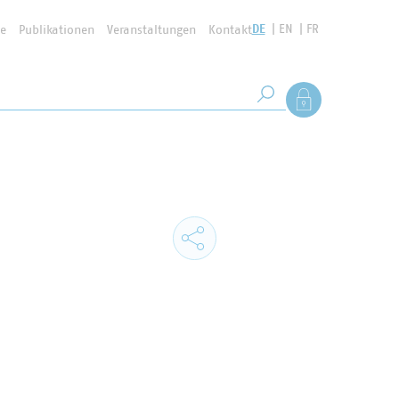
DE
EN
FR
se
Publikationen
Veranstaltungen
Kontakt
Suchbegriff
Als Mitglied anmel
Suche starten