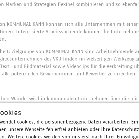
n Marken und Strategien flexibel kombinieren und so ebenfalls 
von KOMMUNAL KANN können sich alle Unternehmen mit einer
ntieren. Interessierte Arbeitssuchende können die Unternehme
en.
rheit: Zielgruppe von KOMMUNAL KANN sind Arbeitnehmende a
gliedsunternehmen des VKU finden im vielseitigen Werkzeugkas
 Text- und Bildmaterial sowie Videoclips für die Verbreitung 
o alle potenziellen Bewerberinnen und Bewerber zu erreichen.
chen Wandel wird in kommunalen Unternehmen über die näch
itskräftebedarf entstehen. Eine VKU-Umfrage aus dem Jahr 20
ookies
unalen Unternehmen immer schwieriger wird, geeignetes Perso
wendet Cookies, die personenbezogene Daten verarbeiten. Ein
edsunternehmen können Stellen nicht zeitnah besetzen. 67 Pr
en unsere Webseite fehlerfrei anbieten oder ihre Datenschut
ngsplätze schon heute weder pünktlich noch vollständig zum
n. Weitere Cookies werden von uns erst nach Ihrer Einwilligu