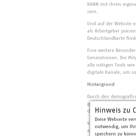
KANN mit ihren eigene
sein.
Und auf der Website 
als Arbeitgeber präse
Deutschlandkarte find
Eine weitere Besonde
Generationen. Die Mit
alle nötigen Tools wie
digitale Kanäle, um s
Hintergrund
Durch den demografis
großer Fach- und Arbe
Hinweis zu C
dass es für die komm
Diese Webseite ver
43 Prozent der Mitgli
notwendig, um Ihn
angebotenen Ausbildu
speichern zu könne