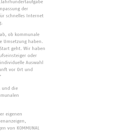
er Jahrhundertaufgabe
Anpassung der
ür schnelles Internet
g.
n ab, ob kommunale
che Umsetzung haben.
Start geht. Wir haben
ufseinsteiger oder
 individuelle Auswahl
nft vor Ort und
“
 und die
ommunalen
ner eigenen
lenanzeigen,
agen von KOMMUNAL