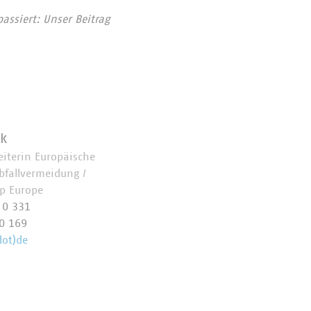
assiert: Unser Beitrag
k
eiterin Europäische
bfallvermeidung /
Up Europe
 0 331
0 169
dot)de