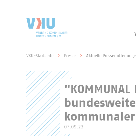
Zum Hauptinhalt springen
Zur Suche springen
VKU-Startseite
Presse
Aktuelle Pressemitteilung
Sie befinden sich hier:
"KOMMUNAL K
bundesweiter
kommunaler
07.09.23