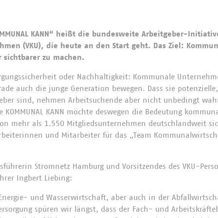
OMMUNAL KANN“ heißt die bundesweite Arbeitgeber-Initiati
men (VKU), die heute an den Start geht. Das Ziel: Kommu
r sichtbarer zu machen.
orgungssicherheit oder Nachhaltigkeit: Kommunale Unternehm
rade auch die junge Generation bewegen. Dass sie potenzielle
geber sind, nehmen Arbeitsuchende aber nicht unbedingt wah
ative KOMMUNAL KANN möchte deswegen die Bedeutung kommun
von mehr als 1.550 Mitgliedsunternehmen deutschlandweit s
arbeiterinnen und Mitarbeiter für das „Team Kommunalwirtsc
ftsführerin Stromnetz Hamburg und Vorsitzendes des VKU-Pers
rer Ingbert Liebing:
ergie- und Wasserwirtschaft, aber auch in der Abfallwirtsch
sorgung spüren wir längst, dass der Fach- und Arbeitskräfte