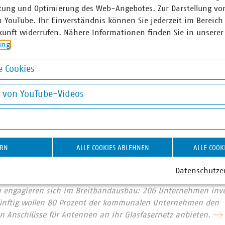
ie Lage könnte sich in den nächsten fünf bis zehn Jahren deu
tung und Optimierung des Web-Angebotes. Zur Darstellung vo
ie gewerblich-technischen Berufe: 9 von 10 Unternehmen könn
n YouTube. Ihr Einverständnis können Sie jederzeit im Bereich
gsplätzen nicht oder nur schwer zeitnah besetzen.
kunft widerrufen. Nähere Informationen finden Sie in unserer
ung
.
unter
www.kommunal-kann.de
 Cookies
okies
g von YouTube-Videos
r Unternehmen e. V. (VKU) vertritt über 1.550 Stadtwerke u
he Unternehmen in den Bereichen Energie, Wasser/Abwasser, 
on YouTube-Videos
ion. Mit über 300.000 Beschäftigten wurden 2021 Umsatzerlö
nd mehr als 17 Milliarden Euro investiert. Im Endkundensegm
signifikante Marktanteile in zentralen Ver- und Entsorgungs
ERN
ALLE COOKIES ABLEHNEN
ALLE COOK
nt, Wärme 88 Prozent, Trinkwasser 89 Prozent, Abwasser 45 Pr
chaft entsorgt jeden Tag 31.500 Tonnen Abfall und hat seit 
Datenschutze
 eingespart – damit ist sie der Hidden Champion des Klimas
 engagieren sich im Breitbandausbau: 206 Unternehmen inves
Künftig wollen 80 Prozent der kommunalen Unternehmen den
 Anschlüsse für Antennen an ihr Glasfasernetz anbieten.