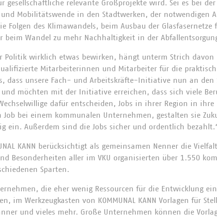
r gesellschaftliche relevante Großprojekte wird. Sei es bei d
 und Mobilitätswende in den Stadtwerken, der notwendigen 
ie Folgen des Klimawandels, beim Ausbau der Glasfasernetze f
r beim Wandel zu mehr Nachhaltigkeit in der Abfallentsorgun
r Politik wirklich etwas bewirken, hängt unterm Strich davo
lifizierte Mitarbeiterinnen und Mitarbeiter für die praktis
s, dass unsere Fach- und Arbeitskräfte-Initiative nun an den 
n und möchten mit der Initiative erreichen, dass sich viele Ber
echselwillige dafür entscheiden, Jobs in ihrer Region in ihre
 Job bei einem kommunalen Unternehmen, gestalten sie Zuku
ig ein. Außerdem sind die Jobs sicher und ordentlich bezahlt.
NAL KANN berücksichtigt als gemeinsamen Nenner die Vielfalt
d Besonderheiten aller im VKU organisierten über 1.550 k
chiedenen Sparten.
ternehmen, die eher wenig Ressourcen für die Entwicklung ei
en, im Werkzeugkasten von KOMMUNAL KANN Vorlagen für Stel
anner und vieles mehr. Große Unternehmen können die Vorl