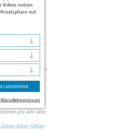
tlich verstärken.
n Videos nutzen
en ihre gewerblich-
 Privatsphäre mit
nd
Abfallwirtschaft
se von 141 Milliarden
ent haben die VKU-
bereichen: Strom 66
IES AKZEPTIEREN
ozent. Die
1990 rund 78 Prozent
rklärung
Impressum
chutzes. Immer mehr
tieren pro Jahr über
Zahlen Daten Fakten