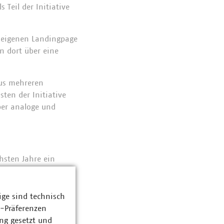
Teil der Initiative
 eigenen Landingpage
n dort über eine
us mehreren
ten der Initiative
über analoge und
sten Jahre ein
21 hat bestätigt,
nal zu finden.
ige sind technisch
ozent geben an, ihre
z-Präferenzen
 Ausbildungsbeginn
ng gesetzt und