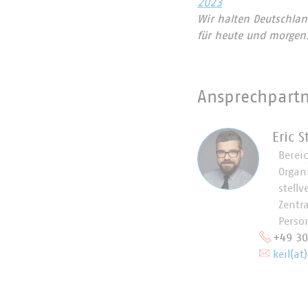
2023
Wir halten Deutschlan
für heute und morgen
Ansprechpart
Eric S
Bereic
Organ
stellv
Zentra
Perso
+49 3
keil(at