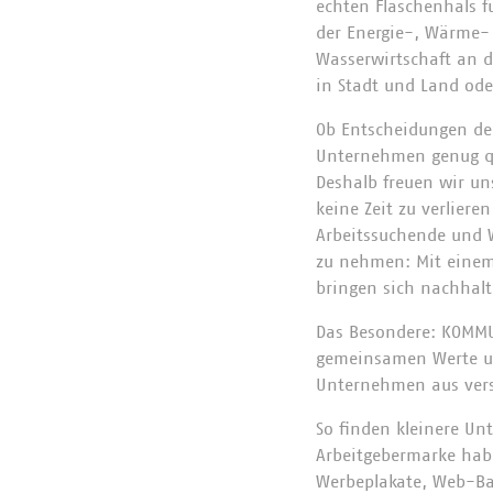
echten Flaschenhals fü
der Energie-, Wärme-
Wasserwirtschaft an d
in Stadt und Land ode
Ob Entscheidungen de
Unternehmen genug qua
Deshalb freuen wir un
keine Zeit zu verliere
Arbeitssuchende und W
zu nehmen: Mit einem
bringen sich nachhalt
Das Besondere: KOMMU
gemeinsamen Werte un
Unternehmen aus vers
So finden kleinere Un
Arbeitgebermarke hab
Werbeplakate, Web-B