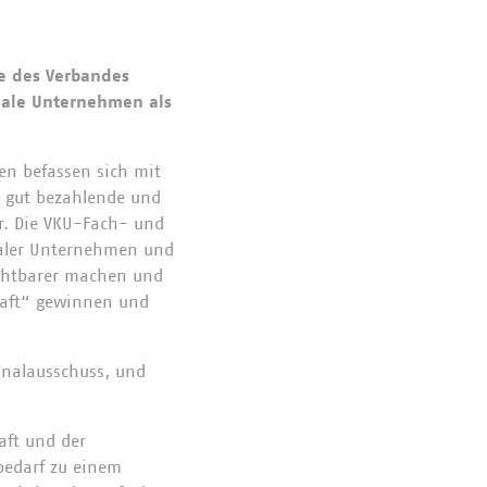
ve des Verbandes
nale Unternehmen als
en befassen sich mit
, gut bezahlende und
r. Die VKU-Fach- und
aler Unternehmen und
ichtbarer machen und
haft“ gewinnen und
onalausschuss, und
aft und der
bedarf zu einem