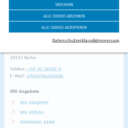
SPEICHERN
ALLE COOKIES ABLEHNEN
ALLE COOKIES AKZEPTIEREN
Hausanschrift und Kontakt
Datenschutzerklärung
Impressum
VKU-Hauptgeschäftsstelle
Invalidenstr. 91
10115 Berlin
Telefon:
+49 30 58580-0
E-Mail:
info(at)vku(dot)de
VKU Angebote
VKU AKADEMIE
VKU VERLAG
KOMMUNAL KANN