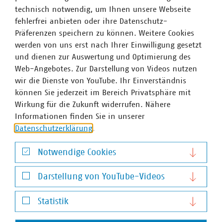
technisch notwendig, um Ihnen unsere Webseite
fehlerfrei anbieten oder ihre Datenschutz-
Präferenzen speichern zu können. Weitere Cookies
werden von uns erst nach Ihrer Einwilligung gesetzt
und dienen zur Auswertung und Optimierung des
Web-Angebotes. Zur Darstellung von Videos nutzen
wir die Dienste von YouTube. Ihr Einverständnis
können Sie jederzeit im Bereich Privatsphäre mit
Wirkung für die Zukunft widerrufen. Nähere
VKU-Bereiche
Informationen finden Sie in unserer
Datenschutzerklärung
.
Notwendige Cookies
Notwendige Cookies
Darstellung von YouTube-Videos
WASSER/ABWASSER
ENERGIEWIRTSCHAFT
ABFALLWIRTSCHAFT
RECHT
DIGITALISIERUNG/TK
Darstellung von YouTube-Videos
Statistik
Zum 
Statistik