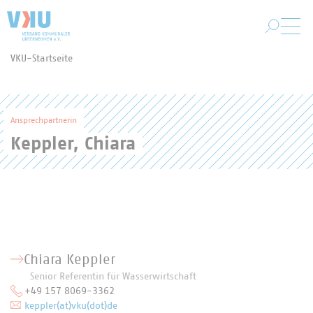
Zum Hauptinhalt springen
VKU-Startseite
Sie befinden sich hier:
Ansprechpartnerin
Keppler, Chiara
Chiara Keppler
Senior Referentin für Wasserwirtschaft
+49 157 8069-3362
keppler(at)vku(dot)de