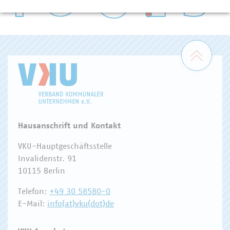
WASSER/ABWASSER
ENERGIEWIRTSCHAFT
ABFALLWIRTSCHAFT
RECHT
DIGITALISIERUNG/TK
Zum 
Hausanschrift und Kontakt
VKU-Hauptgeschäftsstelle
Invalidenstr. 91
10115 Berlin
Telefon:
+49 30 58580-0
E-Mail:
info(at)vku(dot)de