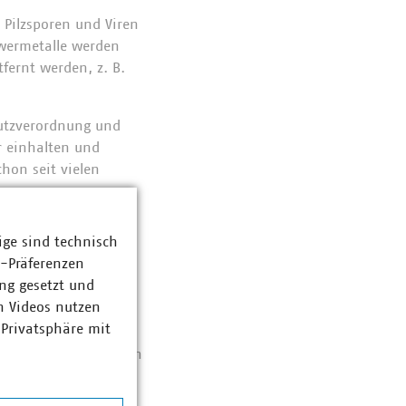
 Pilzsporen und Viren
hwermetalle werden
fernt werden, z. B.
hutzverordnung und
 einhalten und
hon seit vielen
ige sind technisch
z-Präferenzen
ng gesetzt und
n Videos nutzen
 Privatsphäre mit
die Rückgewinnung von
ung geradezu die
lteile aus der Asche