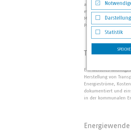
Notwendige
aussortiert werden. Im
Notwendige Co
etwa eine halbe Mill
Darstellun
Millionen Tonnen, sin
Primärrohstoffe einge
Darstellung v
Statistik
Statistik
SPEICH
Transparenz
Ein weiteres wichtige
Herstellung von Tran
Energieströme, Kosten
dokumentiert und eins
in der kommunalen En
Energiewende