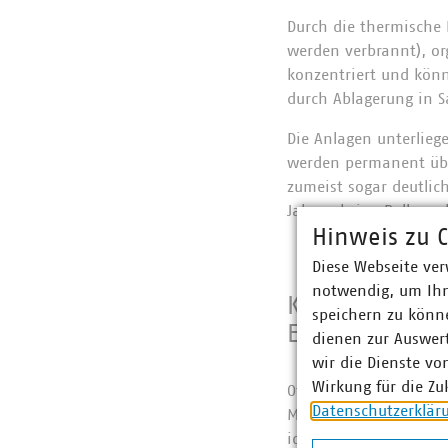
Durch die thermische 
werden verbrannt), or
konzentriert und könn
durch Ablagerung in S
Die Anlagen unterlie
werden permanent übe
zumeist sogar deutlic
Jahren keine Rolle me
Hinweis zu C
Diese Webseite ver
notwendig, um Ihn
Kreislaufwirts
speichern zu könne
Ersatzbaustof
dienen zur Auswer
wir die Dienste vo
Wirkung für die Zu
Oft unterschätzt wird
Datenschutzerklär
Metallen aus Verbunde
ideale Vorbehandlung: