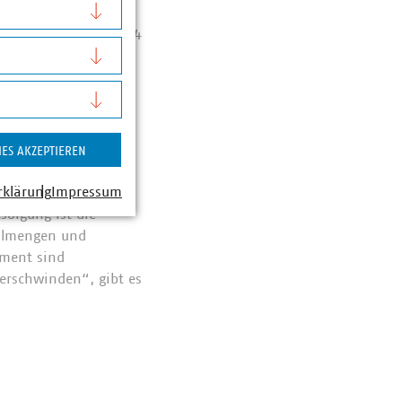
thaltenen Metalle,
er Aschen, mehr als 4
oße Mengen
IES AKZEPTIEREN
rklärung
Impressum
sorgung ist die
allmengen und
ement sind
erschwinden“, gibt es