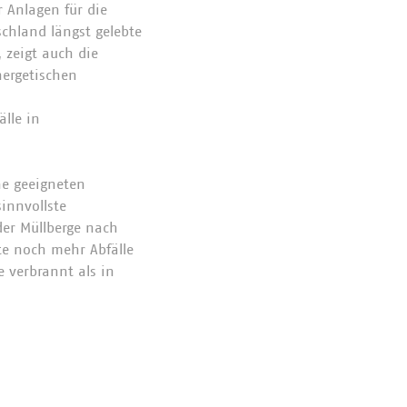
 Anlagen für die
schland längst gelebte
 zeigt auch die
nergetischen
älle in
ne geeigneten
sinnvollste
er Müllberge nach
te noch mehr Abfälle
 verbrannt als in