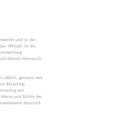
rwertet und so der
ar. Oftmals ist die
lverwertung
ßend oftmals thermisch
en üblich, genauso wie
on Recycling,
onierung von
 Masse und Dichte der
onievolumen drastisch