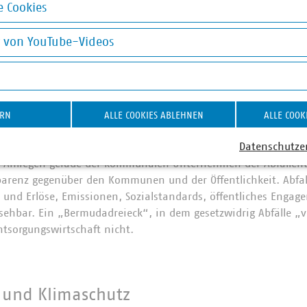
 Cookies
 Jahr 2014 wurden bereits drei Viertel der in den Abfällen en
okies
ion Tonnen, aus den Rostaschen zurückgewonnen. 90 Prozent d
g von YouTube-Videos
d für den Einsatz als Ersatzbaustoffe geeignet. So können gr
spart werden.
on YouTube-Videos
ERN
ALLE COOKIES ABLEHNEN
ALLE COOK
Datenschutze
s Anliegen gerade der kommunalen Unternehmen der Abfallent
sparenz gegenüber den Kommunen und der Öffentlichkeit. Abf
 und Erlöse, Emissionen, Sozialstandards, öffentliches Engag
ehbar. Ein „Bermudadreieck“, in dem gesetzwidrig Abfälle „v
tsorgungswirtschaft nicht.
 und Klimaschutz