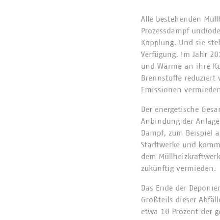
Alle bestehenden Müll
Prozessdampf und/ode
Kopplung. Und sie ste
Verfügung. Im Jahr 20
und Wärme an ihre Kun
Brennstoffe reduziert
Emissionen vermiede
Der energetische Gesa
Anbindung der Anlage
Dampf, zum Beispiel al
Stadtwerke und kommun
dem Müllheizkraftwerk
zukünftig vermieden.
Das Ende der Deponie
Großteils dieser Abfäl
etwa 10 Prozent der g