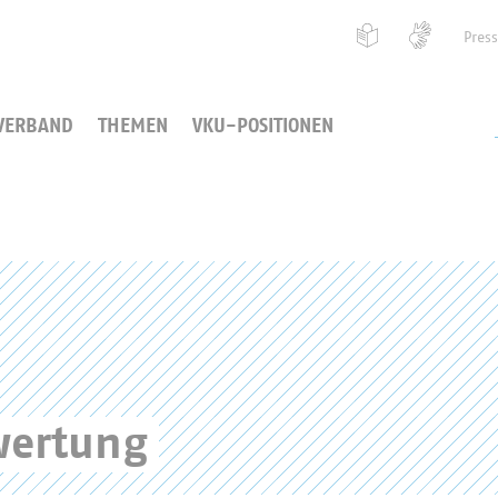
Pres
VERBAND
THEMEN
VKU-POSITIONEN
wertung