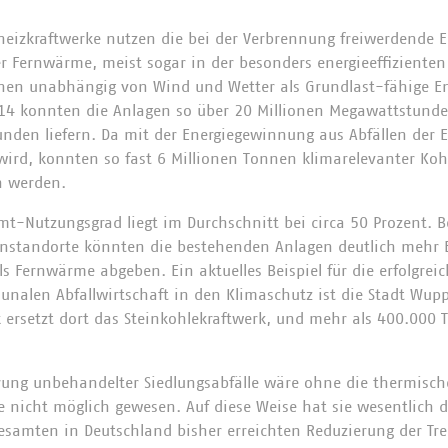
heizkraftwerke nutzen die bei der Verbrennung freiwerdende E
r Fernwärme, meist sogar in der besonders energieeffiziente
hen unabhängig von Wind und Wetter als Grundlast-fähige En
14 konnten die Anlagen so über 20 Millionen Megawattstunde
den liefern. Da mit der Energiegewinnung aus Abfällen der Ei
 wird, konnten so fast 6 Millionen Tonnen klimarelevanter Koh
n werden.
mt-Nutzungsgrad liegt im Durchschnitt bei circa 50 Prozent. B
nstandorte könnten die bestehenden Anlagen deutlich mehr 
s Fernwärme abgeben. Ein aktuelles Beispiel für die erfolgrei
alen Abfallwirtschaft in den Klimaschutz ist die Stadt Wup
 ersetzt dort das Steinkohlekraftwerk, und mehr als 400.000
rung unbehandelter Siedlungsabfälle wäre ohne die thermisch
le nicht möglich gewesen. Auf diese Weise hat sie wesentlich 
esamten in Deutschland bisher erreichten Reduzierung der T