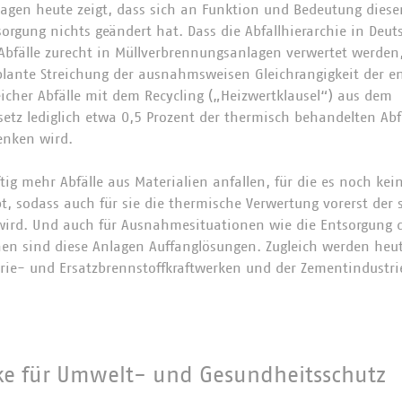
lagen heute zeigt, dass sich an Funktion und Bedeutung dieser
sorgung nichts geändert hat. Dass die Abfallhierarchie in Deut
 Abfälle zurecht in Müllverbrennungsanlagen verwertet werden,
plante Streichung der ausnahmsweisen Gleichrangigkeit der e
icher Abfälle mit dem Recycling („Heizwertklausel“) aus dem
setz lediglich etwa 0,5 Prozent der thermisch behandelten Abf
enken wird.
tig mehr Abfälle aus Materialien anfallen, für die es noch kei
t, sodass auch für sie die thermische Verwertung vorerst der 
wird. Und auch für Ausnahmesituationen wie die Entsorgung d
en sind diese Anlagen Auffanglösungen. Zugleich werden heu
trie- und Ersatzbrennstoffkraftwerken und der Zementindustrie
ke für Umwelt- und Gesundheitsschutz