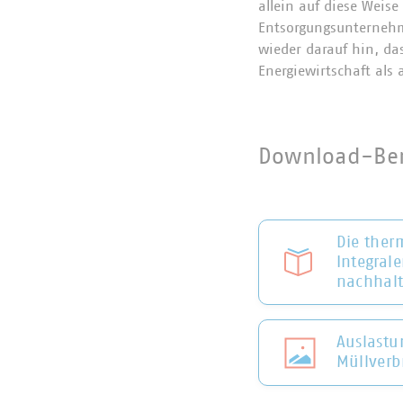
allein auf diese Weis
Entsorgungsunternehm
wieder darauf hin, da
Energiewirtschaft als
Download-Ber
Die ther
Integrale
nachhalt
Auslastu
Müllver