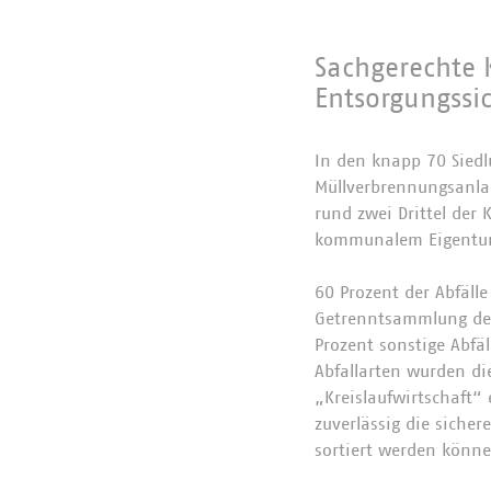
Sachgerechte 
Entsorgungssi
In den knapp 70 Sied
Müllverbrennungsanlag
rund zwei Drittel der
kommunalem Eigentu
60 Prozent der Abfäll
Getrenntsammlung der 
Prozent sonstige Abfäl
Abfallarten wurden di
„Kreislaufwirtschaft“
zuverlässig die siche
sortiert werden könne