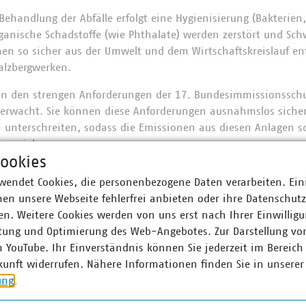
Behandlung der Abfälle erfolgt eine Hygienisierung (Bakterien,
ganische Schadstoffe (wie Phthalate) werden zerstört und Sc
en so sicher aus der Umwelt und dem Wirtschaftskreislauf ent
alzbergwerken.
gen den strengen Anforderungen der 17. Bundesimmissionssc
rwacht. Sie können diese Anforderungen ausnahmslos sicher
h unterschreiten, sodass die Emissionen aus diesen Anlagen sc
hr spielen.
ookies
wendet Cookies, die personenbezogene Daten verarbeiten. Ein
en unsere Webseite fehlerfrei anbieten oder ihre Datenschut
chaft durch Metallrecycling und
n. Weitere Cookies werden von uns erst nach Ihrer Einwilligu
fgewinnung
tung und Optimierung des Web-Angebotes. Zur Darstellung vo
n YouTube. Ihr Einverständnis können Sie jederzeit im Bereich
kunft widerrufen. Nähere Informationen finden Sie in unserer
 der Beitrag der thermischen Behandlung zum Recycling. Für 
ung
.
n und kleinteiligen Gegenständen ist die thermische Behandl
 Befreit von Holz oder Kunststoffen können zum Beispiel Metal