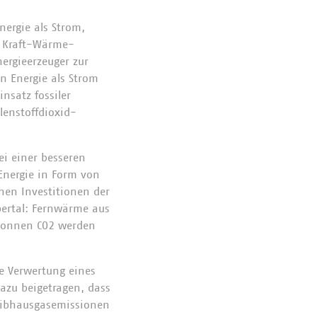
nergie als Strom,
n Kraft-Wärme-
ergieerzeuger zur
n Energie als Strom
nsatz fossiler
lenstoffdioxid-
ei einer besseren
Energie in Form von
chen Investitionen der
pertal: Fernwärme aus
 Tonnen CO2 werden
e Verwertung eines
dazu beigetragen, dass
reibhausgasemissionen