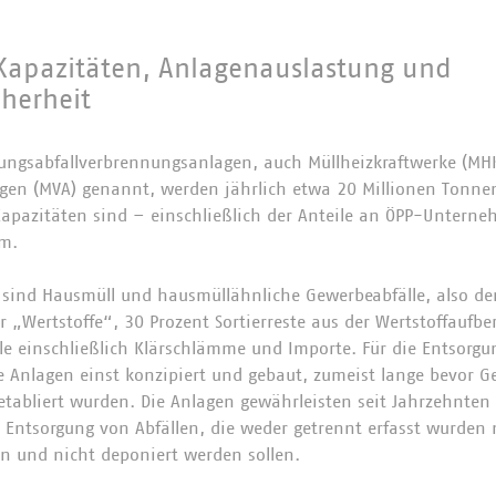
Kapazitäten, Anlagenauslastung und
cherheit
lungsabfallverbrennungsanlagen, auch Müllheizkraftwerke (MH
en (MVA) genannt, werden jährlich etwa 20 Millionen Tonnen
 Kapazitäten sind – einschließlich der Anteile an ÖPP-Untern
m.
e sind Hausmüll und hausmüllähnliche Gewerbeabfälle, also de
„Wertstoffe“, 30 Prozent Sortierreste aus der Wertstoffaufbe
le einschließlich Klärschlämme und Importe. Für die Entsorgun
e Anlagen einst konzipiert und gebaut, zumeist lange bevor
 etabliert wurden. Die Anlagen gewährleisten seit Jahrzehnten
re Entsorgung von Abfällen, die weder getrennt erfasst wurden
n und nicht deponiert werden sollen.