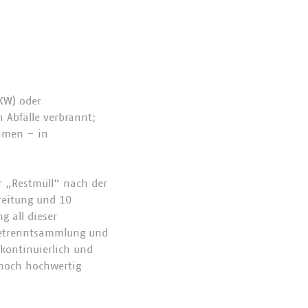
KW) oder
 Abfälle verbrannt;
ehmen – in
r „Restmüll“ nach der
reitung und 10
g all dieser
 Getrenntsammlung und
 kontinuierlich und
 noch hochwertig