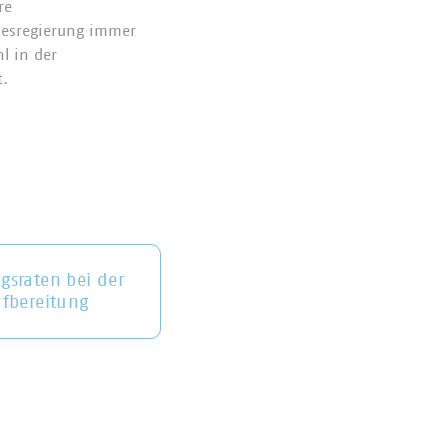
re
esregierung immer
l in der
t.
sraten bei der
fbereitung