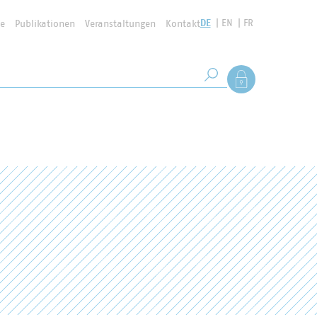
DE
EN
FR
se
Publikationen
Veranstaltungen
Kontakt
Suchbegriff
Als Mitglied anmel
Suche starten