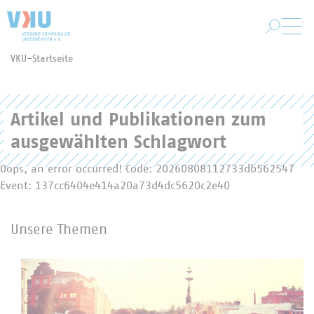
Zum Hauptinhalt springen
VKU-Startseite
Sie befinden sich hier:
Artikel und Publikationen zum
ausgewählten Schlagwort
Oops, an error occurred! Code: 20260808112733db562547
Event: 137cc6404e414a20a73d4dc5620c2e40
Unsere Themen