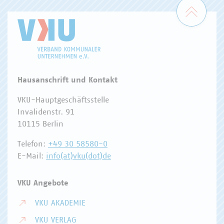
Zum 
Hausanschrift und Kontakt
VKU-Hauptgeschäftsstelle
Invalidenstr. 91
10115 Berlin
Telefon:
+49 30 58580-0
E-Mail:
info(at)vku(dot)de
VKU Angebote
VKU AKADEMIE
VKU VERLAG