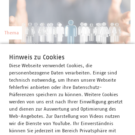
Thema
Kommunale Arbeitgeber
Hinweis zu Cookies
Kommunale Unternehmen arbeiten hoch
Diese Webseite verwendet Cookies, die
professionell, sind innovativ, zahlen nach Tarif
©
vege/stock.adobe.com
personenbezogene Daten verarbeiten. Einige sind
und bieten gute Weiterbildungsmöglichkeiten
technisch notwendig, um Ihnen unsere Webseite
sowie berufliche Perspektiven.
fehlerfrei anbieten oder ihre Datenschutz-
Präferenzen speichern zu können. Weitere Cookies
werden von uns erst nach Ihrer Einwilligung gesetzt
und dienen zur Auswertung und Optimierung des
Web-Angebotes. Zur Darstellung von Videos nutzen
Thema
wir die Dienste von YouTube. Ihr Einverständnis
können Sie jederzeit im Bereich Privatsphäre mit
Preise und Gebühren