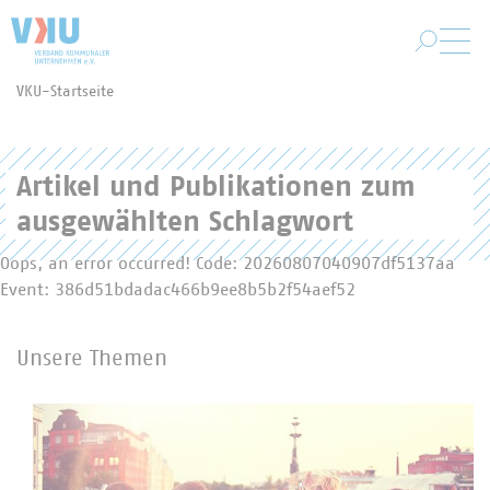
Zum Hauptinhalt springen
VKU-Startseite
Sie befinden sich hier:
Artikel und Publikationen zum
ausgewählten Schlagwort
Oops, an error occurred! Code: 20260807040907df5137aa
Event: 386d51bdadac466b9ee8b5b2f54aef52
Unsere Themen