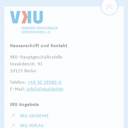
Zum 
Hausanschrift und Kontakt
VKU-Hauptgeschäftsstelle
Invalidenstr. 91
10115 Berlin
Telefon:
+49 30 58580-0
E-Mail:
info(at)vku(dot)de
VKU Angebote
VKU AKADEMIE
VKU VERLAG