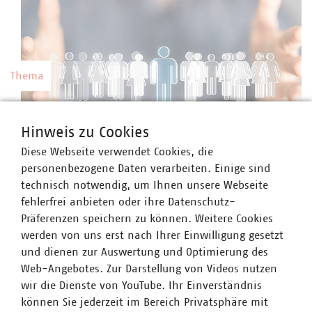
Thema
Kommunale Arbeitgeber
Hinweis zu Cookies
Kommunale Unternehmen arbeiten hoch
Diese Webseite verwendet Cookies, die
professionell, sind innovativ, zahlen nach Tarif
©
vege/stock.adobe.com
personenbezogene Daten verarbeiten. Einige sind
und bieten gute Weiterbildungsmöglichkeiten
technisch notwendig, um Ihnen unsere Webseite
sowie berufliche Perspektiven.
fehlerfrei anbieten oder ihre Datenschutz-
Präferenzen speichern zu können. Weitere Cookies
werden von uns erst nach Ihrer Einwilligung gesetzt
und dienen zur Auswertung und Optimierung des
Web-Angebotes. Zur Darstellung von Videos nutzen
Thema
wir die Dienste von YouTube. Ihr Einverständnis
können Sie jederzeit im Bereich Privatsphäre mit
Preise und Gebühren