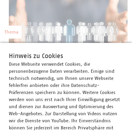
Thema
Kommunale Arbeitgeber
Hinweis zu Cookies
Kommunale Unternehmen arbeiten hoch
Diese Webseite verwendet Cookies, die
professionell, sind innovativ, zahlen nach Tarif
©
vege/stock.adobe.com
personenbezogene Daten verarbeiten. Einige sind
und bieten gute Weiterbildungsmöglichkeiten
technisch notwendig, um Ihnen unsere Webseite
sowie berufliche Perspektiven.
fehlerfrei anbieten oder ihre Datenschutz-
Präferenzen speichern zu können. Weitere Cookies
werden von uns erst nach Ihrer Einwilligung gesetzt
und dienen zur Auswertung und Optimierung des
Web-Angebotes. Zur Darstellung von Videos nutzen
Thema
wir die Dienste von YouTube. Ihr Einverständnis
können Sie jederzeit im Bereich Privatsphäre mit
Preise und Gebühren