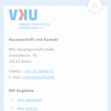
Zum 
Hausanschrift und Kontakt
VKU-Hauptgeschäftsstelle
Invalidenstr. 91
10115 Berlin
Telefon:
+49 30 58580-0
E-Mail:
info(at)vku(dot)de
VKU Angebote
VKU AKADEMIE
VKU VERLAG