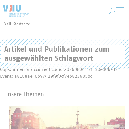
Zum Hauptinhalt springen
VKU-Startseite
Sie befinden sich hier:
Artikel und Publikationen zum
ausgewählten Schlagwort
Oops, an error occurred! Code: 20260806151130ed0be321
Event: a8188ae40b97419f9f0cf7eb823685bd
Unsere Themen