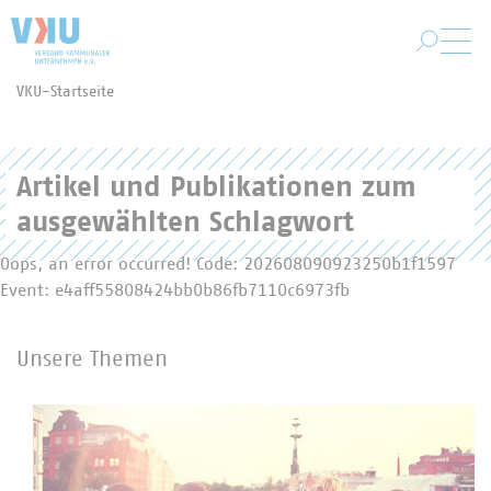
Zum Hauptinhalt springen
VKU-Startseite
Sie befinden sich hier:
Artikel und Publikationen zum
ausgewählten Schlagwort
Oops, an error occurred! Code: 202608090923250b1f1597
Event: e4aff55808424bb0b86fb7110c6973fb
Unsere Themen