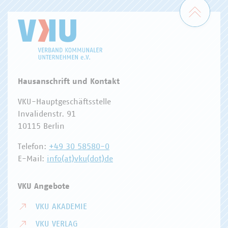
Zum 
Hausanschrift und Kontakt
VKU-Hauptgeschäftsstelle
Invalidenstr. 91
10115 Berlin
Telefon:
+49 30 58580-0
E-Mail:
info(at)vku(dot)de
VKU Angebote
VKU AKADEMIE
VKU VERLAG