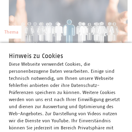
Thema
Kommunale Arbeitgeber
Hinweis zu Cookies
Kommunale Unternehmen arbeiten hoch
Diese Webseite verwendet Cookies, die
professionell, sind innovativ, zahlen nach Tarif
©
vege/stock.adobe.com
personenbezogene Daten verarbeiten. Einige sind
und bieten gute Weiterbildungsmöglichkeiten
technisch notwendig, um Ihnen unsere Webseite
sowie berufliche Perspektiven.
fehlerfrei anbieten oder ihre Datenschutz-
Präferenzen speichern zu können. Weitere Cookies
werden von uns erst nach Ihrer Einwilligung gesetzt
und dienen zur Auswertung und Optimierung des
Web-Angebotes. Zur Darstellung von Videos nutzen
Thema
wir die Dienste von YouTube. Ihr Einverständnis
können Sie jederzeit im Bereich Privatsphäre mit
Preise und Gebühren