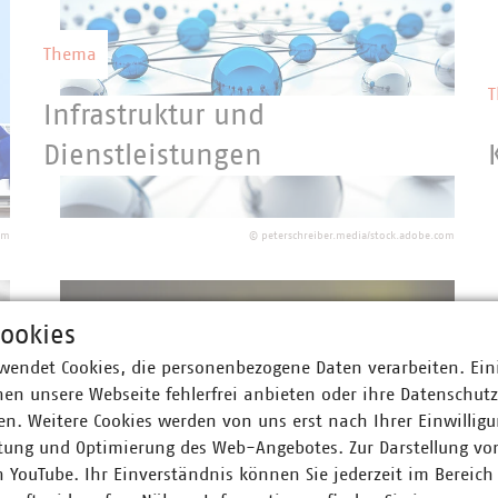
Thema
Infrastruktur und
Dienstleistungen
Die kommunalen Unternehmen betreiben
ein riesiges Infrastrukturnetzwerk und
om
©
peterschreiber.media/stock.adobe.com
sind für dessen Aus- und Umbau
verantwortlich.
ookies
wendet Cookies, die personenbezogene Daten verarbeiten. Ein
Thema
en unsere Webseite fehlerfrei anbieten oder ihre Datenschut
n. Weitere Cookies werden von uns erst nach Ihrer Einwilligu
Recht
tung und Optimierung des Web-Angebotes. Zur Darstellung vo
n YouTube. Ihr Einverständnis können Sie jederzeit im Bereich
Kommunale Unternehmen erfüllen einen