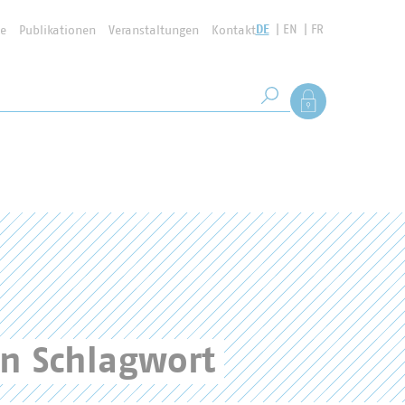
DE
EN
FR
se
Publikationen
Veranstaltungen
Kontakt
Suchbegriff
Als Mitglied anmel
Suche starten
en Schlagwort