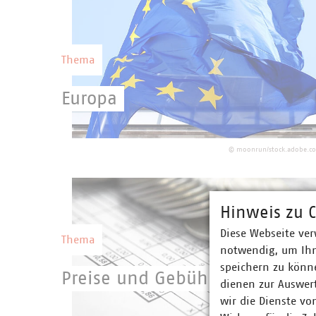
Wettbewerbsfähigkeit Deutschlands.
Thema
Europa
Eine starke kommunale Selbstverwaltung
mit starken kommunalen Unternehmen
©
moonrun/stock.adobe.c
setzen eine europäische Gesetzgebung
erfolgreich um.
Hinweis zu C
Diese Webseite ver
Thema
notwendig, um Ihn
speichern zu könne
Preise und Gebühren
dienen zur Auswer
wir die Dienste vo
Geld, das über Preise und Gebühren