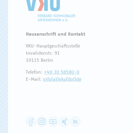
Hausanschrift und Kontakt
VKU-Hauptgeschäftsstelle
Invalidenstr. 91
10115 Berlin
Telefon:
+49 30 58580-0
E-Mail:
info(at)vku(dot)de
Facebook
Instagram
YouTube
XING
LinkedIn