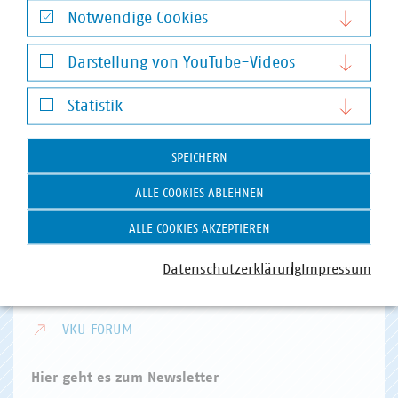
Notwendige Cookies
VKU-Hauptgeschäftsstelle
Notwendige Cookies
Invalidenstr. 91
Darstellung von YouTube-Videos
10115 Berlin
Darstellung von YouTube-Videos
Telefon:
+49 30 58580-0
Statistik
E-Mail:
info(at)vku(dot)de
Statistik
SPEICHERN
VKU Angebote
ALLE COOKIES ABLEHNEN
VKU AKADEMIE
ALLE COOKIES AKZEPTIEREN
VKU VERLAG
Datenschutzerklärung
Impressum
KOMMUNAL KANN
KOMMUNALDIGITAL
VKU FORUM
Hier geht es zum Newsletter