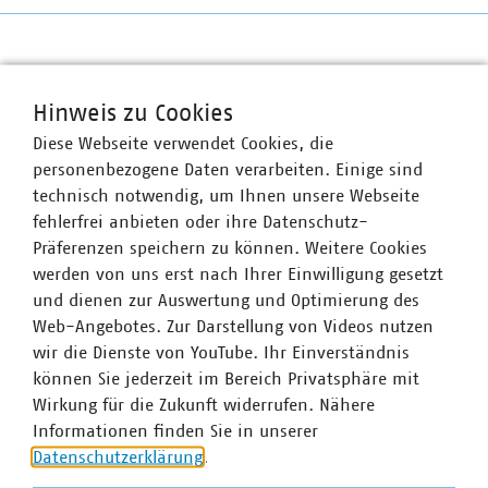
VKU-Bereiche
Hinweis zu Cookies
Diese Webseite verwendet Cookies, die
personenbezogene Daten verarbeiten. Einige sind
technisch notwendig, um Ihnen unsere Webseite
fehlerfrei anbieten oder ihre Datenschutz-
Präferenzen speichern zu können. Weitere Cookies
WASSER/ABWASSER
ENERGIEWIRTSCHAFT
ABFALLWIRTSCHAFT
RECHT
DIGITALISIERUNG/TK
werden von uns erst nach Ihrer Einwilligung gesetzt
und dienen zur Auswertung und Optimierung des
Zum 
Web-Angebotes. Zur Darstellung von Videos nutzen
wir die Dienste von YouTube. Ihr Einverständnis
können Sie jederzeit im Bereich Privatsphäre mit
Wirkung für die Zukunft widerrufen. Nähere
Informationen finden Sie in unserer
Datenschutzerklärung
.
Hausanschrift und Kontakt