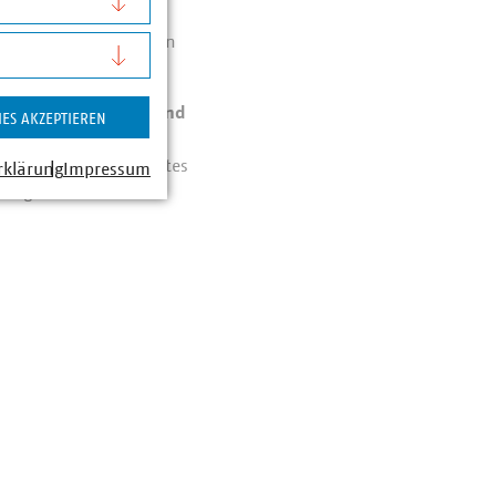
chen auf der
r alle Zweifel erhaben
rneute, aktuellere und
IES AKZEPTIEREN
. Zweifel der
gen Vorleistungsmarktes
rklärung
Impressum
e begründen diese