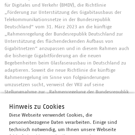
für Digitales und Verkehr (BMDV), die Richtlinie
„Förderung zur Unterstützung des Gigabitausbaus der
Telekommunikationsnetze in der Bundesrepublik
Deutschland“ vom 31. März 2023 an die künftige
„Rahmenregelung der Bundesrepublik Deutschland zur
Unterstützung des flächendeckenden Aufbaus von
Gigabitnetzen“ anzupassen und in diesem Rahmen auch
die bisherige Gigabitförderung an die neuen
Begebenheiten beim Glasfaserausbau in Deutschland zu
adaptieren. Soweit die neue Richtlinie die künftige
Rahmenregelung im Sinne von Folgeänderungen
umzusetzen sucht, verweist der VKU auf seine
Stellungnahme zur „Rahmenregelung der Bundesrepublik
Deutschland zur Unterstützung des flächendeckenden
Hinweis zu Cookies
Aufbaus von Gigabitnetzen“ vom 5. April 2024.
Diese Webseite verwendet Cookies, die
Die Positionen des VKU lauten in Kürze wie folgt:
personenbezogene Daten verarbeiten. Einige sind
technisch notwendig, um Ihnen unsere Webseite
Der VKU begrüßt grundsätzlich den