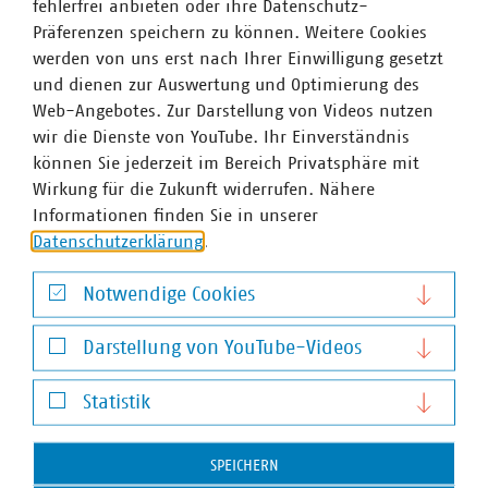
fehlerfrei anbieten oder ihre Datenschutz-
verpflichtenden Charakter der Branchendialoge.
Präferenzen speichern zu können. Weitere Cookies
Das Lückenschlussprogramm kann der Einstieg in
werden von uns erst nach Ihrer Einwilligung gesetzt
eine perspektivisch noch stärkere
und dienen zur Auswertung und Optimierung des
Lückenschlussförderung sein und wird daher
Web-Angebotes. Zur Darstellung von Videos nutzen
seitens des VKU als Pilotprogramm unterstützt.
wir die Dienste von YouTube. Ihr Einverständnis
können Sie jederzeit im Bereich Privatsphäre mit
Wirkung für die Zukunft widerrufen. Nähere
Informationen finden Sie in unserer
Ansprechpartner
Datenschutzerklärung
.
Notwendige Cookies
Notwendige Cookies
Darstellung von YouTube-Videos
Darstellung von YouTube-Videos
Statistik
Statistik
SPEICHERN