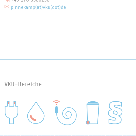
pinnekamp(at)vku(dot)de
VKU-Bereiche
WASSER/ABWASSER
ENERGIEWIRTSCHAFT
ABFALLWIRTSCHAFT
RECHT
DIGITALISIERUNG/TK