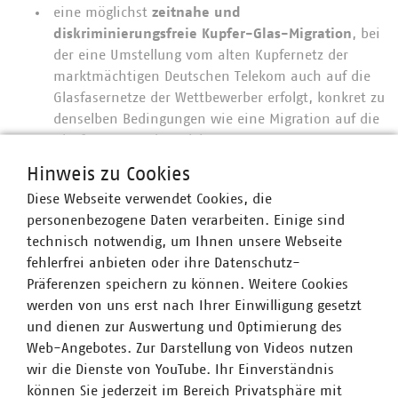
eine möglichst
zeitnahe und
diskriminierungsfreie
Kupfer-Glas-Migration
, bei
der eine Umstellung vom alten Kupfernetz der
marktmächtigen Deutschen Telekom auch auf die
Glasfasernetze der Wettbewerber erfolgt, konkret zu
denselben Bedingungen wie eine Migration auf die
Glasfasernetze der Telekom;
eine
gesetzlich verankerte nicht-öffentliche
Hinweis zu Cookies
Ausbauliste
, in der das marktmächtige
Diese Webseite verwendet Cookies, die
Unternehmen seine Glasfaserausbauvorhaben
personenbezogene Daten verarbeiten. Einige sind
ankündigen muss, um den strategischen
technisch notwendig, um Ihnen unsere Webseite
Doppelausbau durch das Unternehmen eindämmen
fehlerfrei anbieten oder ihre Datenschutz-
zu können;
Präferenzen speichern zu können. Weitere Cookies
das angestrebte
„Recht auf Vollausbau“
so zu
werden von uns erst nach Ihrer Einwilligung gesetzt
konditionieren
, dass sich das
und dienen zur Auswertung und Optimierung des
Doppelausbauproblem vom Zugangsnetz nicht auf
Web-Angebotes. Zur Darstellung von Videos nutzen
den Innenbereich von Mehrfamilienhäusern
wir die Dienste von YouTube. Ihr Einverständnis
ausweitet;
können Sie jederzeit im Bereich Privatsphäre mit