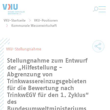
Zum Hauptinhalt springen
VKU-Startseite
VKU-Positionen
Sie befinden sich hier:
Kommunale Wasserwirtschaft
VKU-Stellungnahme
Stellungnahme zum Entwurf
der „Hilfestellung -
Abgrenzung von
Trinkwassereinzugsgebieten
für die Bewertung nach
TrinkwEGV für den 1. Zyklus“
des
Bundesumweltministeriums