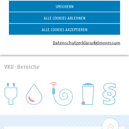
Trinkwasser
SPEICHERN
ALLE COOKIES ABLEHNEN
ALLE COOKIES AKZEPTIEREN
Datenschutzerklärung
Impressum
VKU-Bereiche
WASSER/ABWASSER
ENERGIEWIRTSCHAFT
ABFALLWIRTSCHAFT
RECHT
DIGITALISIERUNG/TK
Zum 