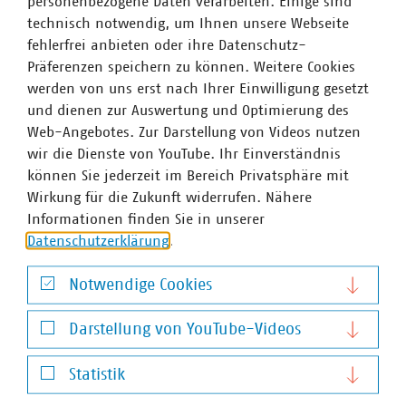
personenbezogene Daten verarbeiten. Einige sind
Trinkwassereinzugsgebiets eine fallspezifische
technisch notwendig, um Ihnen unsere Webseite
Betrachtung erforderlich. Es ist jedoch
kaum
fehlerfrei anbieten oder ihre Datenschutz-
möglich, pauschale konkrete Vorgaben für alle
Präferenzen speichern zu können. Weitere Cookies
Einzugsgebiete von Wassergewinnungsanlagen
werden von uns erst nach Ihrer Einwilligung gesetzt
auf Bundesebene festzulegen
. Die Möglichkeit
und dienen zur Auswertung und Optimierung des
einer individuellen Festlegung in § 6 Absatz 3 bis 6
Web-Angebotes. Zur Darstellung von Videos nutzen
TrinkwEGV spiegelt diese Einzelfallbetrachtung auch
wir die Dienste von YouTube. Ihr Einverständnis
bereits wider.
können Sie jederzeit im Bereich Privatsphäre mit
Wirkung für die Zukunft widerrufen. Nähere
Solche Wasserversorger, die bereits frühzeitig mit
Informationen finden Sie in unserer
der Umsetzung der TrinkwEGV begonnen haben
Datenschutzerklärung
.
(First Mover)
, sollten durch etwaig später
veröffentliche Vorgaben von Bund und Ländern
Notwendige Cookies
nicht benachteiligt
werden.
Notwendige Cookies
Darstellung von YouTube-Videos
Schlagworte
Darstellung von YouTube-Videos
Statistik
Risikomanagement
Trinkwassereinzugsgebieteverordnung
Statistik