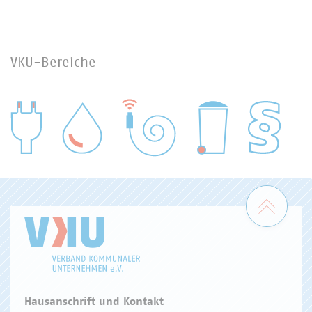
VKU-Bereiche
WASSER/ABWASSER
ENERGIEWIRTSCHAFT
ABFALLWIRTSCHAFT
RECHT
DIGITALISIERUNG/TK
Zum 
Hausanschrift und Kontakt