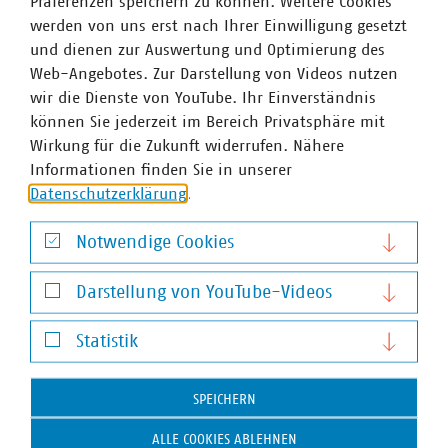
Präferenzen speichern zu können. Weitere Cookies
+49 30 58580 156
werden von uns erst nach Ihrer Einwilligung gesetzt
glomb(at)vku(dot)de
und dienen zur Auswertung und Optimierung des
Web-Angebotes. Zur Darstellung von Videos nutzen
wir die Dienste von YouTube. Ihr Einverständnis
können Sie jederzeit im Bereich Privatsphäre mit
Wirkung für die Zukunft widerrufen. Nähere
Informationen finden Sie in unserer
Datenschutzerklärung
.
Notwendige Cookies
Notwendige Cookies
Darstellung von YouTube-Videos
Darstellung von YouTube-Videos
Statistik
Statistik
SPEICHERN
ALLE COOKIES ABLEHNEN