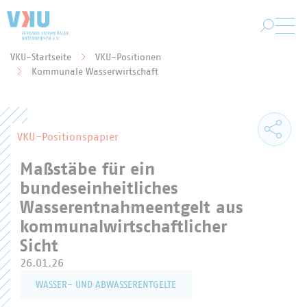
Zum Hauptinhalt springen
VKU-Startseite
VKU-Positionen
Sie befinden sich hier:
Kommunale Wasserwirtschaft
VKU-Positionspapier
Maßstäbe für ein
bundeseinheitliches
Wasserentnahmeentgelt aus
kommunalwirtschaftlicher
Sicht
26.01.26
WASSER- UND ABWASSERENTGELTE