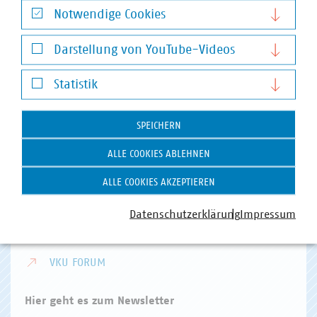
Notwendige Cookies
VKU-Hauptgeschäftsstelle
Notwendige Cookies
Invalidenstr. 91
Darstellung von YouTube-Videos
10115 Berlin
Darstellung von YouTube-Videos
Telefon:
+49 30 58580-0
Statistik
E-Mail:
info(at)vku(dot)de
Statistik
SPEICHERN
VKU Angebote
ALLE COOKIES ABLEHNEN
VKU AKADEMIE
ALLE COOKIES AKZEPTIEREN
VKU VERLAG
Datenschutzerklärung
Impressum
KOMMUNAL KANN
KOMMUNALDIGITAL
VKU FORUM
Hier geht es zum Newsletter