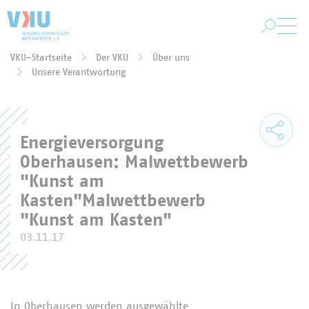
Zum Hauptinhalt springen
VKU-Startseite
Der VKU
Über uns
Sie befinden sich hier:
Unsere Verantwortung
Energieversorgung
Oberhausen: Malwettbewerb
"Kunst am
Kasten"Malwettbewerb
"Kunst am Kasten"
03.11.17
In Oberhausen werden ausgewählte