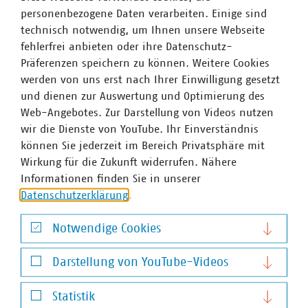
personenbezogene Daten verarbeiten. Einige sind
In der Kommunikation gilt es, nicht nur Kontakt zu den
technisch notwendig, um Ihnen unsere Webseite
mitmachenden Schulen zu halten, sondern konkret
auf
fehlerfrei anbieten oder ihre Datenschutz-
die einzelnen Lehrkräfte zuzugehen
. Denn der
Präferenzen speichern zu können. Weitere Cookies
Schulwettbewerb ist nur durchführbar, wenn die Lehrer
werden von uns erst nach Ihrer Einwilligung gesetzt
dahinter stehen und die Malaktion forcieren. Die Schüler
und dienen zur Auswertung und Optimierung des
müssen motiviert werden, eventuell auch außerhalb der
Web-Angebotes. Zur Darstellung von Videos nutzen
planmäßigen Unterrichtszeit aktiv zu werden. Das ist
wir die Dienste von YouTube. Ihr Einverständnis
angesichts der eng getakteten Lehrpläne und
können Sie jederzeit im Bereich Privatsphäre mit
Unterrichtsinhalte keineswegs selbstverständlich. Die
Wirkung für die Zukunft widerrufen. Nähere
Lehrkräfte selbst können mit Mehrarbeit rechnen:
Informationen finden Sie in unserer
Material besorgen, nachmittags Aufsicht führen oder
Datenschutzerklärung
.
zumindest Kontrollgänge einplanen. Hier hat es sich
bewährt, Wochen vor dem Aufruf zum Mitmachen bei der
Notwendige Cookies
Malaktion ein Vernetzungstreffen mit geselligem
Beisammensein zu organisieren: mit Lehrern oder
Notwendige Cookies
Kulturbeauftragten der Schulen, der evo-
Darstellung von YouTube-Videos
Unternehmenskommunikation und den Jury-Mitgliedern
Darstellung von YouTube-Videos
des Wettbewerbs.
Statistik