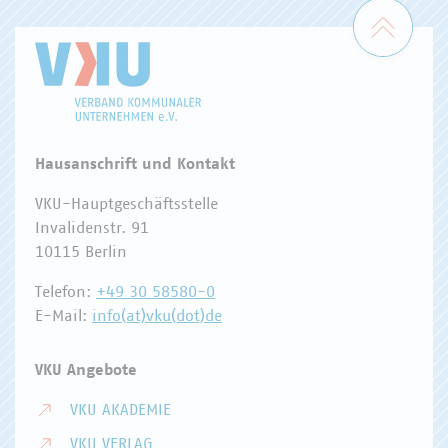
Zum 
Hausanschrift und Kontakt
VKU-Hauptgeschäftsstelle
Invalidenstr. 91
10115 Berlin
Telefon:
+49 30 58580-0
E-Mail:
info(at)vku(dot)de
VKU Angebote
VKU AKADEMIE
VKU VERLAG