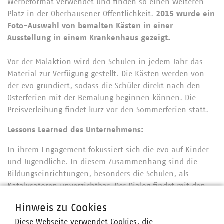
Werbeformat verwendet und finden so einen weiteren
Platz in der Oberhausener Öffentlichkeit.
2015 wurde ein
Foto-Auswahl von bemalten Kästen in einer
Ausstellung in einem Krankenhaus gezeigt.
Vor der Malaktion wird den Schulen in jedem Jahr das
Material zur Verfügung gestellt. Die Kästen werden von
der evo grundiert, sodass die Schüler direkt nach den
Osterferien mit der Bemalung beginnen können. Die
Preisverleihung findet kurz vor den Sommerferien statt.
Lessons Learned des Unternehmens:
In ihrem Engagement fokussiert sich die evo auf Kinder
und Jugendliche. In diesem Zusammenhang sind die
Bildungseinrichtungen, besonders die Schulen, als
Katalysatoren unverzichtbar. Der Dialog findet mit den
Lehrern statt, deren Einsatz für bestimmte Projekte diese
Hinweis zu Cookies
überhaupt erst ermöglichen.
Diese Webseite verwendet Cookies, die