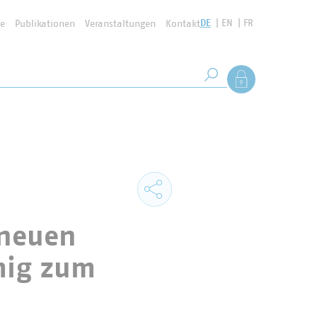
DE
EN
FR
se
Publikationen
Veranstaltungen
Kontakt
Suchbegriff
Als Mitglied anmel
Suche starten
 neuen
mig zum