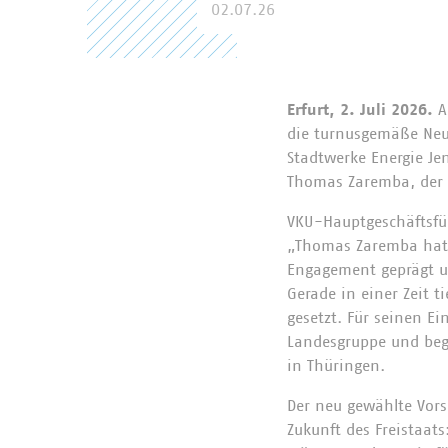
02.07.26
Erfurt, 2. Juli 2026.
A
die turnusgemäße Neuw
Stadtwerke Energie J
Thomas Zaremba, der n
VKU-Hauptgeschäftsfüh
„Thomas Zaremba hat 
Engagement geprägt u
Gerade in einer Zeit 
gesetzt. Für seinen E
Landesgruppe und begl
in Thüringen.
Der neu gewählte Vors
Zukunft des Freistaat