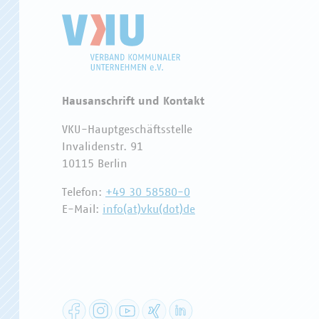
Hausanschrift und Kontakt
VKU-Hauptgeschäftsstelle
Invalidenstr. 91
10115 Berlin
Telefon:
+49 30 58580-0
E-Mail:
info(at)vku(dot)de
Facebook
Instagram
YouTube
XING
LinkedIn