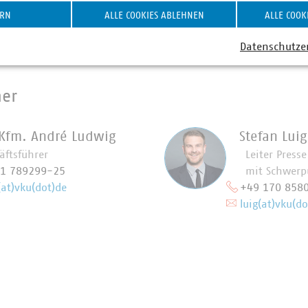
führer André Ludwig und VKU-Hauptgeschäftsführer gratulieren dem ei
ERN
ALLE COOKIES ABLEHNEN
ALLE COOK
dwig
Datenschutze
ner
 Kfm. André Ludwig
Stefan Luig
äftsführer
Leiter Press
61 789299-25
mit Schwerp
(at)vku(dot)de
+49 170 858
luig(at)vku(do