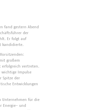
en fand gestern Abend
chäftsführer der
. Er folgt auf
 kandidierte.
 Vorsitzenden:
 mit großem
rfolgreich vertreten.
r wichtige Impulse
r Spitze der
itische Entwicklungen
en Unternehmen für die
r Energie- und