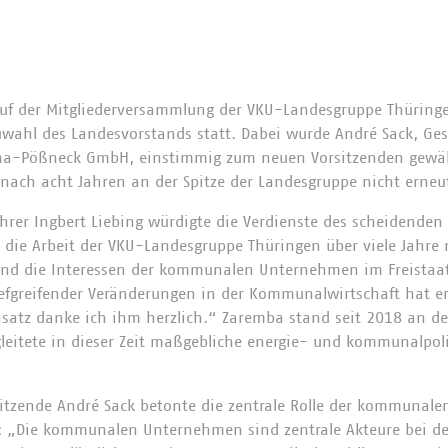
uf der Mitgliederversammlung der VKU-Landesgruppe Thüring
ahl des Landesvorstands statt. Dabei wurde André Sack, Ges
ena-Pößneck GmbH, einstimmig zum neuen Vorsitzenden gewählt
ach acht Jahren an der Spitze der Landesgruppe nicht erneut
rer Ingbert Liebing würdigte die Verdienste des scheidenden
die Arbeit der VKU-Landesgruppe Thüringen über viele Jahre
nd die Interessen der kommunalen Unternehmen im Freistaat e
tiefgreifender Veränderungen in der Kommunalwirtschaft hat e
insatz danke ich ihm herzlich.“ Zaremba stand seit 2018 an de
eitete in dieser Zeit maßgebliche energie- und kommunalpol
itzende André Sack betonte die zentrale Rolle der kommunal
s: „Die kommunalen Unternehmen sind zentrale Akteure bei de