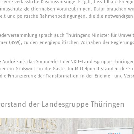
ine verlässliche Daseinsvorsorge. Es gilt, bezahlbare Energie
limaschutz gleichermaßen voranzubringen. Dafür brauchen wir
eit und politische Rahmenbedingungen, die die notwendigen I
ederversammlung sprach auch Thüringens Minister für Umwelt
mer (BSW), zu den energiepolitischen Vorhaben der Regierungs
e André Sack das Sommerfest der VKU-Landesgruppe Thüringen.
 ein Grußwort an die Gäste. Im Mittelpunkt standen die Sich
 die Finanzierung der Transformation in der Energie- und Vers
orstand der Landesgruppe Thüringen