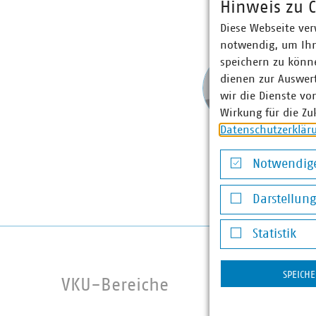
Hinweis zu C
Diese Webseite ver
notwendig, um Ihn
Dipl
speichern zu könne
dienen zur Auswer
Gesch
+49 3
wir die Dienste vo
ludwig
Wirkung für die Zu
Datenschutzerklär
Notwendige
Notwendige Co
Darstellun
Darstellung v
Statistik
Statistik
SPEICH
VKU-Bereiche