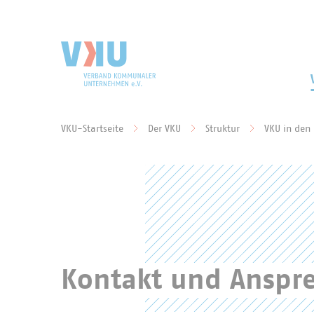
Zum Hauptinhalt springen
Zur Suche springen
VKU-Startseite
Der VKU
Struktur
VKU in den
Sie befinden sich hier:
Kontakt und Anspr