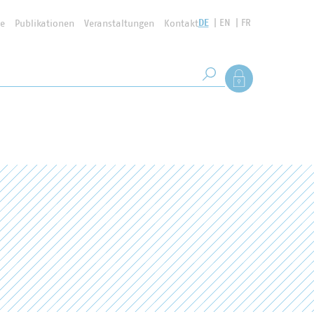
DE
EN
FR
se
Publikationen
Veranstaltungen
Kontakt
Suchbegriff
Als Mitglied anmel
Suche starten