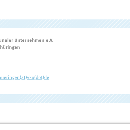
naler Unternehmen e.V.
Thüringen
hueringen(at)vku(dot)de
ner