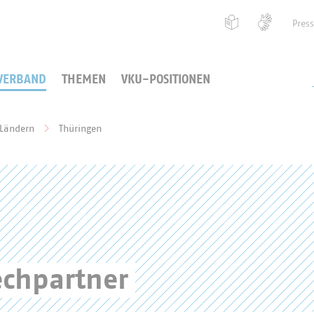
Pres
VERBAND
THEMEN
VKU-POSITIONEN
 Ländern
Thüringen
echpartner