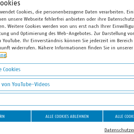
ookies
wendet Cookies, die personenbezogene Daten verarbeiten. Ein
en unsere Webseite fehlerfrei anbieten oder ihre Datenschut
. Kfm. André Ludwig
n. Weitere Cookies werden von uns erst nach Ihrer Einwilligu
tung und Optimierung des Web-Angebotes. Zur Darstellung vo
äftsführer
61 789299-25
n YouTube. Ihr Einverständnis können Sie jederzeit im Bereich
(at)vku(dot)de
kunft widerrufen. Nähere Informationen finden Sie in unserer
ung
.
 Cookies
okies
g von YouTube-Videos
on YouTube-Videos
ERN
ALLE COOKIES ABLEHNEN
ALLE COOK
Datenschutze