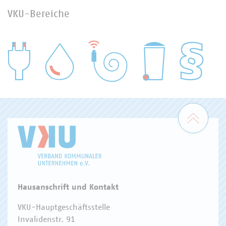
VKU-Bereiche
WASSER/ABWASSER
ENERGIEWIRTSCHAFT
ABFALLWIRTSCHAFT
RECHT
DIGITALISIERUNG/TK
Zum 
Hausanschrift und Kontakt
VKU-Hauptgeschäftsstelle
Invalidenstr. 91