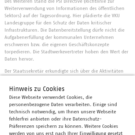
Des Weiteren stand die PSI Directive (Richtlinie zur
Weiterverwendung von Informationen des öffentlichen
Sektors) auf der Tagesordnung. Hier plädierte die VKU
Landesgruppe für den Schutz der Daten kritischer
Infrastrukturen. Die Datenbereitstellung dürfe nicht die
Aufgabenerfüllung der kommunalen Unternehmen
erschweren bzw. die eigenen Geschäftskonzepte
torpedieren. Die Stadtwerkevertreter hoben den Wert der
Daten hervor.
Der Staatssekretär erkundigte sich über die Aktivitäten
der Stadtwerke im Bereich des Mieterstroms. Die VKU
Landesgruppe berichtete, dass im Land einige Stadtwerke
Hinweis zu Cookies
mit Mieterstromangeboten aktiv seien. Dabei handele es
Diese Webseite verwendet Cookies, die
sich jedoch fast ausschließlich um Mieterstromprojekte
personenbezogene Daten verarbeiten. Einige sind
vor dem Mieterstromgesetz oder in Kombination mit
technisch notwendig, um Ihnen unsere Webseite
Kraft-Wärme-Kopplung. Die VKU Landesgruppe und die
fehlerfrei anbieten oder ihre Datenschutz-
Stadtwerkevertreter erläuterten, dass die Akzeptanz für
Präferenzen speichern zu können. Weitere Cookies
Mieterstrom vorhanden sei, jedoch Hemmnisse im
werden von uns erst nach Ihrer Einwilligung gesetzt