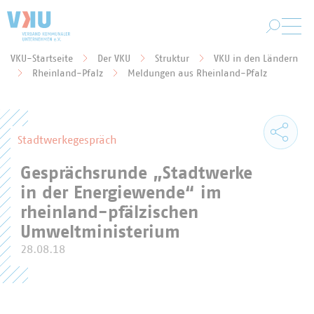
Zum Hauptinhalt springen
VKU-Startseite
Der VKU
Struktur
VKU in den Ländern
Sie befinden sich hier:
Rheinland-Pfalz
Meldungen aus Rheinland-Pfalz
Stadtwerkegespräch
Gesprächsrunde „Stadtwerke
in der Energiewende“ im
rheinland-pfälzischen
Umweltministerium
28.08.18