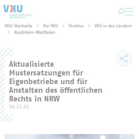
Zum Hauptinhalt springen
VKU-Startseite
Der VKU
Struktur
VKU in den Ländern
Sie befinden sich hier:
Nordrhein-Westfalen
Aktualisierte
Mustersatzungen für
Eigenbetriebe und für
Anstalten des öffentlichen
Rechts in NRW
14.12.21