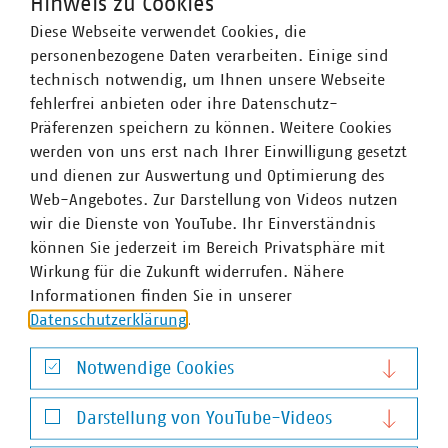
Hinweis zu Cookies
Institutionen herausgegeben. Das Muster steht
hier
Diese Webseite verwendet Cookies, die
zum Download zur Verfügung.
personenbezogene Daten verarbeiten. Einige sind
technisch notwendig, um Ihnen unsere Webseite
Ebenfalls am 1. Dezember hat der Städte- und
fehlerfrei anbieten oder ihre Datenschutz-
Gemeindebund NRW gemeinsam mit der Kommunal
Präferenzen speichern zu können. Weitere Cookies
Agentur NRW eine überarbeitete und aktualisierte
werden von uns erst nach Ihrer Einwilligung gesetzt
Mustersatzung für Anstalten des öffentlichen Rechts in
und dienen zur Auswertung und Optimierung des
NRW vorgelegt. Diese finden Sie
hier
zum Download.
Web-Angebotes. Zur Darstellung von Videos nutzen
Die Aktualisierungen waren aufgrund diverser
wir die Dienste von YouTube. Ihr Einverständnis
Rechtsänderungen und Neuregelungen erforderlich
können Sie jederzeit im Bereich Privatsphäre mit
geworden.
Wirkung für die Zukunft widerrufen. Nähere
Informationen finden Sie in unserer
Datenschutzerklärung
.
Ansprechpartner
Notwendige Cookies
Notwendige Cookies
Darstellung von YouTube-Videos
Darstellung von YouTube-Videos