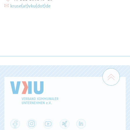
kruse(at)vku(dot)de
Zum 
Facebook
Instagram
YouTube
XING
LinkedIn