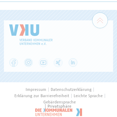
Zum 
Facebook
Instagram
YouTube
XING
LinkedIn
Impressum
Datenschutzerklärung
Erklärung zur Barrierefreiheit
Leichte Sprache
Gebärdensprache
Privatsphäre