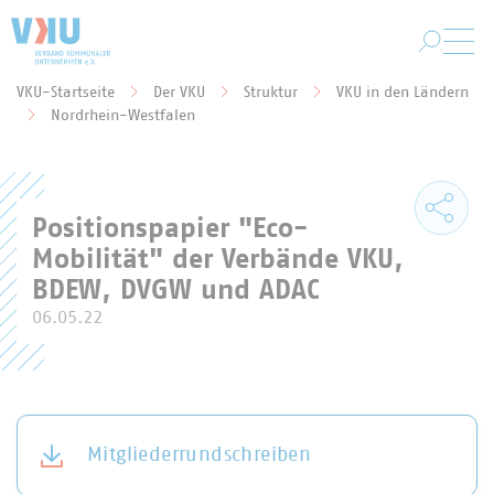
Zum Hauptinhalt springen
VKU-Startseite
Der VKU
Struktur
VKU in den Ländern
Sie befinden sich hier:
Nordrhein-Westfalen
Positionspapier "Eco-
Mobilität" der Verbände VKU,
BDEW, DVGW und ADAC
06.05.22
Mitgliederrundschreiben