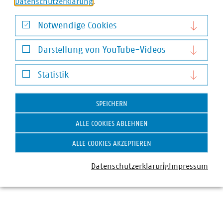
Datenschutzerklärung
.
Notwendige Cookies
Notwendige Cookies
Darstellung von YouTube-Videos
Darstellung von YouTube-Videos
Statistik
Statistik
Valeriya Morgenstern
SPEICHERN
Referentin
ALLE COOKIES ABLEHNEN
+49 211 159243-14
morgenstern(at)vku(dot)de
ALLE COOKIES AKZEPTIEREN
Datenschutzerklärung
Impressum