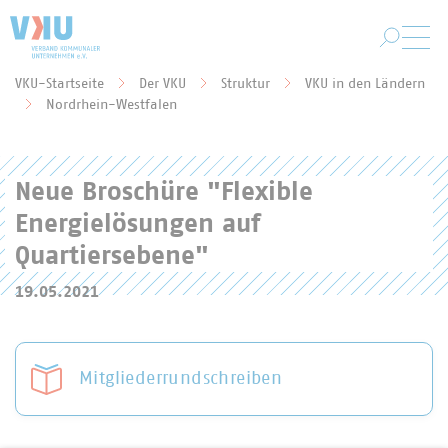
Zum Hauptinhalt springen
VKU-Startseite
Der VKU
Struktur
VKU in den Ländern
Sie befinden sich hier:
Nordrhein-Westfalen
Neue Broschüre "Flexible
Energielösungen auf
Quartiersebene"
19.05.2021
Mitgliederrundschreiben