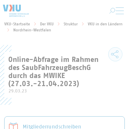
Zum Hauptinhalt springen
VKU-Startseite
Der VKU
Struktur
VKU in den Ländern
Sie befinden sich hier:
Nordrhein-Westfalen
Online-Abfrage im Rahmen
des SaubFahrzeugBeschG
durch das MWIKE
(27.03.-21.04.2023)
29.03.23
Mitgliederrundschreiben