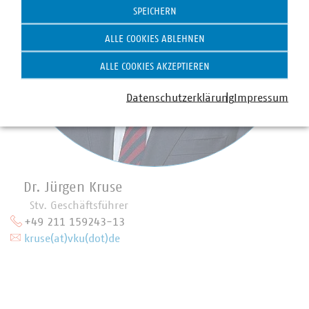
SPEICHERN
ALLE COOKIES ABLEHNEN
ALLE COOKIES AKZEPTIEREN
Datenschutzerklärung
Impressum
Dr. Jürgen Kruse
Stv. Geschäftsführer
+49 211 159243-13
kruse(at)vku(dot)de