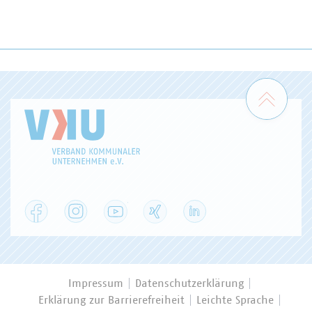
Zum 
Facebook
Instagram
YouTube
XING
LinkedIn
Impressum
Datenschutzerklärung
Erklärung zur Barrierefreiheit
Leichte Sprache