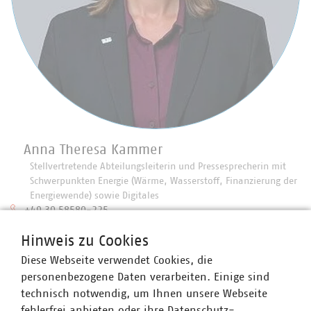
Anna Theresa Kammer
Stellvertretende Abteilungsleiterin und Pressesprecherin mit
Schwerpunkten Energie (Wärme, Wasserstoff, Finanzierung der
Energiewende) sowie Digitales
+49 30 58580-225
+49 170 8580-225
Hinweis zu Cookies
kammer(at)vku(dot)de
Diese Webseite verwendet Cookies, die
personenbezogene Daten verarbeiten. Einige sind
technisch notwendig, um Ihnen unsere Webseite
fehlerfrei anbieten oder ihre Datenschutz-