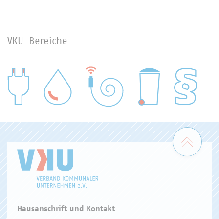
VKU-Bereiche
WASSER/ABWASSER
ENERGIEWIRTSCHAFT
ABFALLWIRTSCHAFT
RECHT
DIGITALISIERUNG/TK
Zum 
Hausanschrift und Kontakt