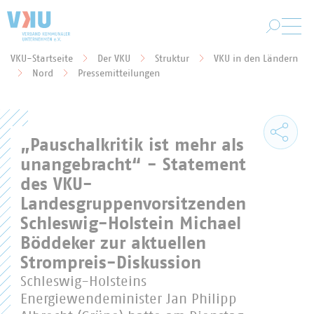
Zum Hauptinhalt springen
VKU-Startseite
Der VKU
Struktur
VKU in den Ländern
Sie befinden sich hier:
Nord
Pressemitteilungen
„Pauschalkritik ist mehr als
unangebracht“ - Statement
des VKU-
Landesgruppenvorsitzenden
Schleswig-Holstein Michael
Böddeker zur aktuellen
Strompreis-Diskussion
Schleswig-Holsteins
Energiewendeminister Jan Philipp