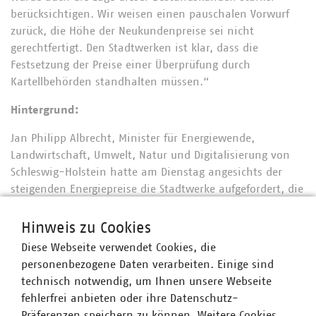
berücksichtigen. Wir weisen einen pauschalen Vorwurf
zurück, die Höhe der Neukundenpreise sei nicht
gerechtfertigt. Den Stadtwerken ist klar, dass die
Festsetzung der Preise einer Überprüfung durch
Kartellbehörden standhalten müssen.“
Hintergrund:
Jan Philipp Albrecht, Minister für Energiewende,
Landwirtschaft, Umwelt, Natur und Digitalisierung von
Schleswig-Holstein hatte am Dienstag angesichts der
steigenden Energiepreise die Stadtwerke aufgefordert, die
Tarife in der Grundversorgung zu vereinheitlichen.
Hinweis zu Cookies
Diese Webseite verwendet Cookies, die
In der Landesgruppe Nord sind über 100 kommunale
personenbezogene Daten verarbeiten. Einige sind
Unternehmen im VKU organisiert. Die VKU-
technisch notwendig, um Ihnen unsere Webseite
Mitgliedsunternehmen in der Landesgruppe Nord leisten
fehlerfrei anbieten oder ihre Datenschutz-
jährlich Investitionen in Höhe von über 839 Millionen
Präferenzen speichern zu können. Weitere Cookies