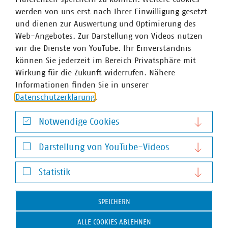
Euro, erwirtschaften einen Umsatz von über 7,2
werden von uns erst nach Ihrer Einwilligung gesetzt
Milliarden Euro und sind wichtiger Arbeitgeber für über
und dienen zur Auswertung und Optimierung des
18.000 Beschäftigte.
Web-Angebotes. Zur Darstellung von Videos nutzen
wir die Dienste von YouTube. Ihr Einverständnis
können Sie jederzeit im Bereich Privatsphäre mit
Ansprechpartner
Wirkung für die Zukunft widerrufen. Nähere
Informationen finden Sie in unserer
Datenschutzerklärung
.
Notwendige Cookies
Notwendige Cookies
Darstellung von YouTube-Videos
Darstellung von YouTube-Videos
Statistik
Statistik
SPEICHERN
ALLE COOKIES ABLEHNEN